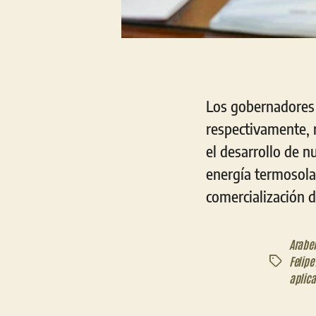
Los gobernadores 
respectivamente, 
el desarrollo de n
energía termosolar 
comercialización d
Arabel
Felipe
Etiquetas
aplic