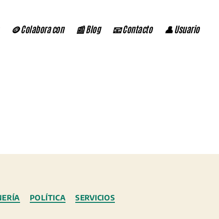
🪙 Colabora con
📰 Blog
📧 Contacto
👤 Usuario
NERÍA
POLÍTICA
SERVICIOS