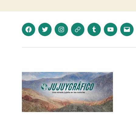
Facebook
Twitter
Instagram
Telegram
Tumblr
YouTube
Corr
elec