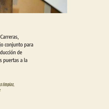
Carreras,
jo conjunto para
oducción de
s puertas a la
s limpias
,
s