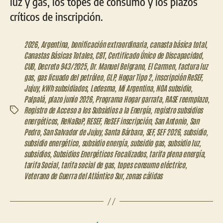
luz y gas, los topes de consumo y los plazos
críticos de inscripción.
2026
,
Argentina
,
bonificación extraordinaria
,
canasta básica total
,
Canastas Básicas Totales
,
CBT
,
Certificado Único de Discapacidad
,
CUD
,
Decreto 943/2025
,
Dr. Manuel Belgrano
,
El Carmen
,
factura luz
gas
,
gas licuado del petróleo
,
GLP
,
Hogar Tipo 2
,
inscripción ReSEF
,
Jujuy
,
kWh subsidiados
,
Ledesma
,
Mi Argentina
,
NOA subsidio
,
Palpalá
,
plazo junio 2026
,
Programa Hogar garrafa
,
RASE reemplazo
,
Registro de Acceso a los Subsidios a la Energía
,
registro subsidios
Etiquetas
energéticos
,
ReNaBaP
,
RESEF
,
ReSEF inscripción
,
San Antonio
,
San
Pedro
,
San Salvador de Jujuy
,
Santa Bárbara
,
SEF
,
SEF 2026
,
subsidio
,
subsidio energético
,
subsidio energía
,
subsidio gas
,
subsidio luz
,
subsidios
,
Subsidios Energéticos Focalizados
,
tarifa plena energía
,
tarifa Social
,
tarifa social de gas
,
topes consumo eléctrico
,
Veterano de Guerra del Atlántico Sur
,
zonas cálidas