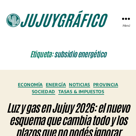
Menú
JUJUYGRÁFICO
Etiqueta:
subsidio energético
Categorías
ECONOMÍA
ENERGÍA
NOTICIAS
PROVINCIA
SOCIEDAD
TASAS & IMPUESTOS
Luz y gas en Jujuy 2026: el nuevo
esquema que cambia todo y los
plazos que no podés ignorar