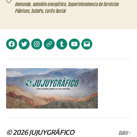
Etiquetas
demanda
,
subsidio energético
,
Superintendencia de Servicios
Públicos
,
SuSePu
,
tarifa Social
Facebook
Twitter
Instagram
Telegram
Tumblr
YouTube
Correo
electrónico
© 2026
JUJUYGRÁFICO
Subir
↑