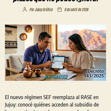
Por
Jujuy Gráfico
8 de abril de 2026
Autor
Fecha
de
de
la
la
entrada
entrada
El nuevo régimen SEF reemplaza al RASE en
Jujuy: conocé quiénes acceden al subsidio de