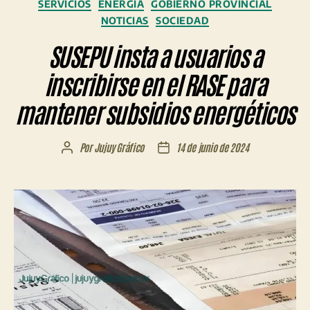
Categorías
SERVICIOS
ENERGÍA
GOBIERNO PROVINCIAL
NOTICIAS
SOCIEDAD
SUSEPU insta a usuarios a
inscribirse en el RASE para
mantener subsidios energéticos
Por
Jujuy Gráfico
14 de junio de 2024
Autor
Fecha
de
de
la
la
entrada
entrada