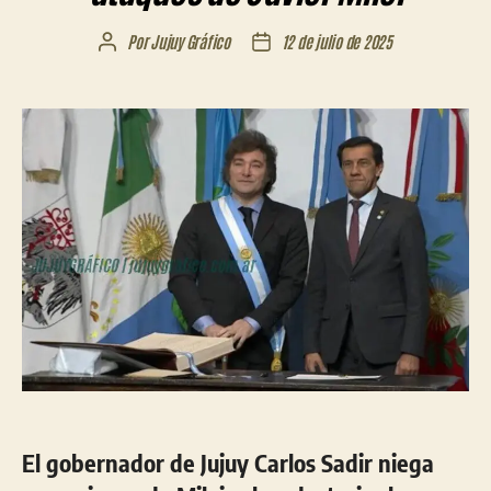
Por
Jujuy Gráfico
12 de julio de 2025
Autor
Fecha
de
de
la
la
entrada
entrada
El gobernador de Jujuy Carlos Sadir niega