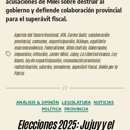
acusaciones de Milei sobre destruir al
gobierno y defiende colaboración provincial
para el superávit fiscal.
Aportes del Tesoro Nacional
,
ATN
,
Carlos Sadir
,
colaboración
provincial
,
consumo
,
coparticipación
,
Diálogo
,
equilibrio
macroeconómico
,
Federalismo
,
Gildo Insfrán
,
Gobernador
,
impuestos
,
inflación
,
Javier Milei
,
Jujuy
,
La Libertad Avanza
,
Ley
Etiquetas
Bases
,
ley de coparticipación
,
recaudación provincial
,
redistribución
,
salarios
,
senadores
,
superávit fiscal
,
Unión por la
Patria
Categorías
ANÁLISIS & OPINÓN
LEGISLATURA
NOTICIAS
POLÍTICA
PROVINCIA
Elecciones 2025: Jujuy y el