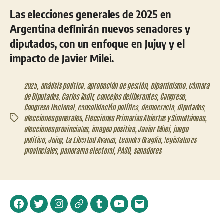
Las elecciones generales de 2025 en
Argentina definirán nuevos senadores y
diputados, con un enfoque en Jujuy y el
impacto de Javier Milei.
2025
,
análisis político
,
aprobación de gestión
,
bipartidismo
,
Cámara
de Diputados
,
Carlos Sadir
,
concejos deliberantes
,
Congreso
,
Congreso Nacional
,
consolidación política
,
democracia
,
diputados
,
elecciones generales
,
Elecciones Primarias Abiertas y Simultáneas
,
Etiquetas
elecciones provinciales
,
imagen positiva
,
Javier Milei
,
juego
político
,
Jujuy
,
La Libertad Avanza
,
Leandro Graglia
,
legislaturas
provinciales
,
panorama electoral
,
PASO
,
senadores
Facebook
Twitter
Instagram
Telegram
Tumblr
YouTube
Correo