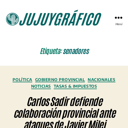
Menú
JUJUYGRÁFICO
Etiqueta:
senadores
Categorías
POLÍTICA
GOBIERNO PROVINCIAL
NACIONALES
NOTICIAS
TASAS & IMPUESTOS
Carlos Sadir defiende
colaboración provincial ante
ataques de Javier Milei