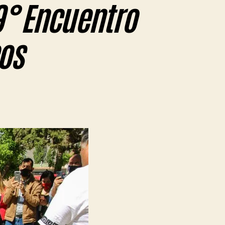
9° Encuentro
cos