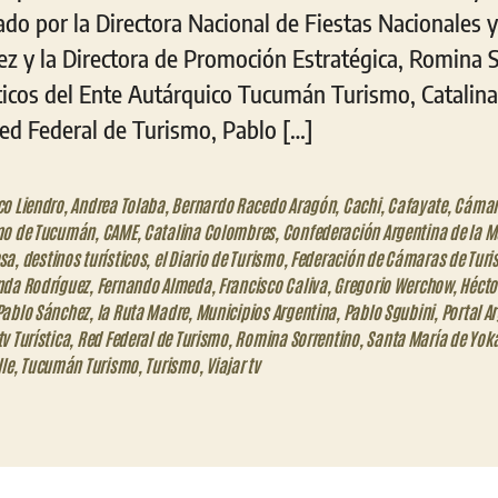
do por la Directora Nacional de Fiestas Nacionales 
z y la Directora de Promoción Estratégica, Romina So
ticos del Ente Autárquico Tucumán Turismo, Catalina
Red Federal de Turismo, Pablo […]
o Liendro
,
Andrea Tolaba
,
Bernardo Racedo Aragón
,
Cachi
,
Cafayate
,
Cámar
mo de Tucumán
,
CAME
,
Catalina Colombres
,
Confederación Argentina de la 
sa
,
destinos turísticos
,
el Diario de Turismo
,
Federación de Cámaras de Tur
nda Rodríguez
,
Fernando Almeda
,
Francisco Caliva
,
Gregorio Werchow
,
Hécto
Pablo Sánchez
,
la Ruta Madre
,
Municipios Argentina
,
Pablo Sgubini
,
Portal A
v Turística
,
Red Federal de Turismo
,
Romina Sorrentino
,
Santa María de Yoka
lle
,
Tucumán Turismo
,
Turismo
,
Viajar tv