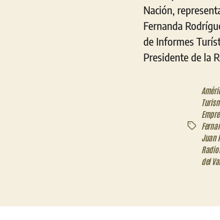
Nación, representa
Fernanda Rodrígue
de Informes Turís
Presidente de la 
Améric
Turis
Empre
Ferna
Etiquetas
Juan 
Radiot
del Va