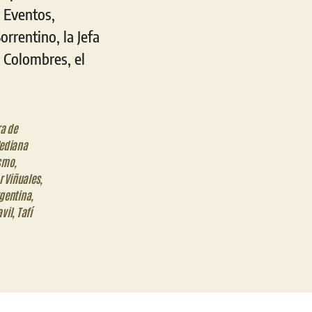
y Eventos,
rrentino, la Jefa
 Colombres, el
a de
Mediana
ismo
,
r Viñuales
,
rgentina
,
vil
,
Tafí