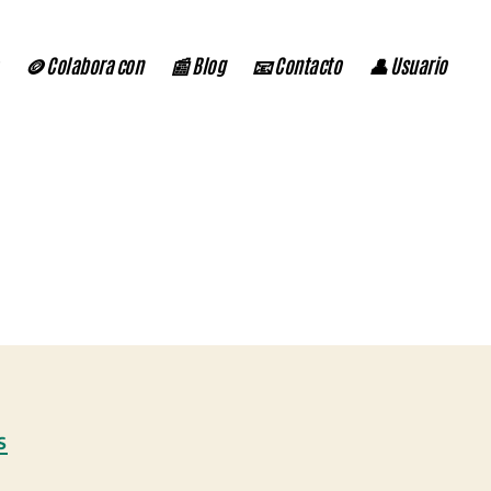
🪙 Colabora con
📰 Blog
📧 Contacto
👤 Usuario
S