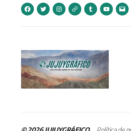
Facebook
Twitter
Instagram
Telegram
Tumblr
YouTube
Corr
elec
© 2026
JUJUYGRÁFICO
Política de p