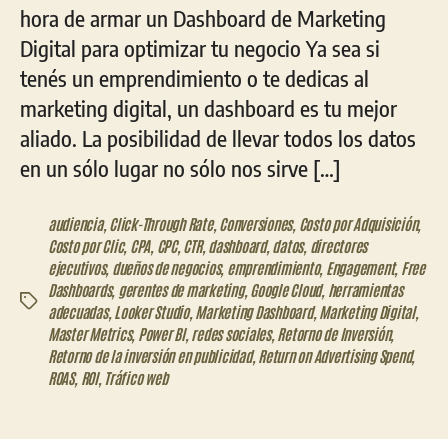
hora de armar un Dashboard de Marketing
Digital para optimizar tu negocio Ya sea si
tenés un emprendimiento o te dedicas al
marketing digital, un dashboard es tu mejor
aliado. La posibilidad de llevar todos los datos
en un sólo lugar no sólo nos sirve […]
audiencia
,
Click-Through Rate
,
Conversiones
,
Costo por Adquisición
,
Costo por Clic
,
CPA
,
CPC
,
CTR
,
dashboard
,
datos
,
directores
ejecutivos
,
dueños de negocios
,
emprendimiento
,
Engagement
,
Free
Dashboards
,
gerentes de marketing
,
Google Cloud
,
herramientas
Etiquetas
adecuadas
,
Looker Studio
,
Marketing Dashboard
,
Marketing Digital
,
Master Metrics
,
Power BI
,
redes sociales
,
Retorno de Inversión
,
Retorno de la inversión en publicidad
,
Return on Advertising Spend
,
ROAS
,
ROI
,
Tráfico web