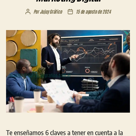
Por
Jujuy Gráfico
15 de agosto de 2024
Autor
Fecha
de
de
la
la
entrada
entrada
Te enseñamos 6 claves a tener en cuenta a la