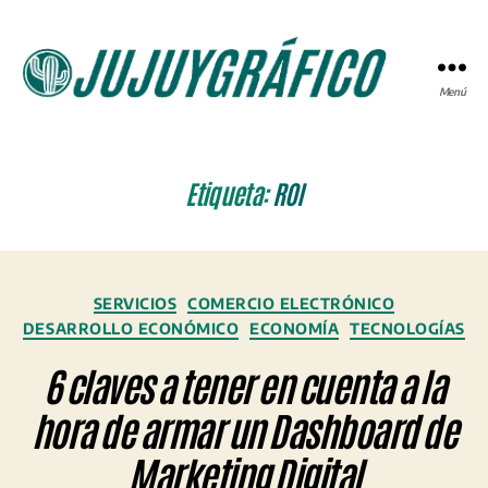
Menú
JUJUYGRÁFICO
Etiqueta:
ROI
Categorías
SERVICIOS
COMERCIO ELECTRÓNICO
DESARROLLO ECONÓMICO
ECONOMÍA
TECNOLOGÍAS
6 claves a tener en cuenta a la
hora de armar un Dashboard de
Marketing Digital