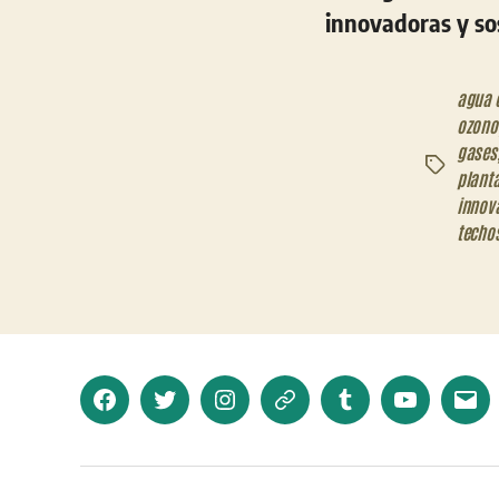
innovadoras y so
agua 
ozono
gases
Etiquetas
planta
innov
techos
Facebook
Twitter
Instagram
Telegram
Tumblr
YouTube
Corr
elec