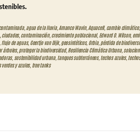
stenibles.
contaminada
,
agua de la lluvia
,
Amanco Wavin
,
Aquacell
,
cambio climático
,
ciudades
,
contaminación
,
crecimiento poblacional
,
Edward O. Wilson
,
emi
,
flujo de aguas
,
Geertjo van Dijk
,
geosintéticos
,
Orbia
,
pérdida de biodivers
r árboles
,
proteger la biodiversidad
,
Resiliencia Climática Urbana
,
solucion
adoras
,
sostenibilidad urbana
,
tanques subterráneos
,
techos azules
,
techos
 verdes y azules
,
tree tanks
eo
trónico