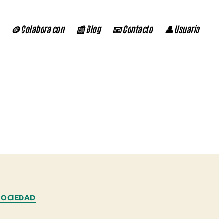
🪙 Colabora con
📰 Blog
📧 Contacto
👤 Usuario
SOCIEDAD