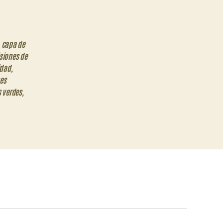
,
capa de
siones de
idad
,
es
 verdes
,