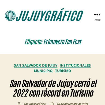
Menú
JUJUYGRÁFICO
Etiqueta:
Primavera Fan Fest
Categorías
SAN SALVADOR DE JUJUY
INSTITUCIONALES
MUNICIPIO
TURISMO
San Salvador de Jujuy cerró el
2022 con récord en Turismo
Por
Jujuy Gráfico
30 de diciembre de 2022
Autor
Fecha