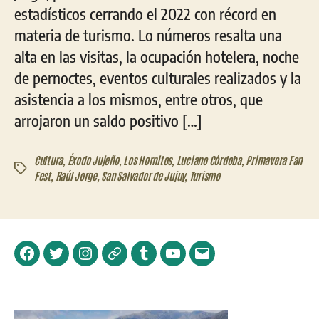
estadísticos cerrando el 2022 con récord en
materia de turismo. Lo números resalta una
alta en las visitas, la ocupación hotelera, noche
de pernoctes, eventos culturales realizados y la
asistencia a los mismos, entre otros, que
arrojaron un saldo positivo […]
Cultura
,
Éxodo Jujeño
,
Los Hornitos
,
Luciano Córdoba
,
Primavera Fan
Etiquetas
Fest
,
Raúl Jorge
,
San Salvador de Jujuy
,
Turismo
Facebook
Twitter
Instagram
Telegram
Tumblr
YouTube
Correo
electrónico