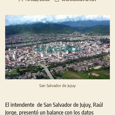
de
de
la
la
entrada
entrada
San Salvador de Jujuy
El intendente de San Salvador de Jujuy, Raúl
Jorge, presentó un balance con los datos