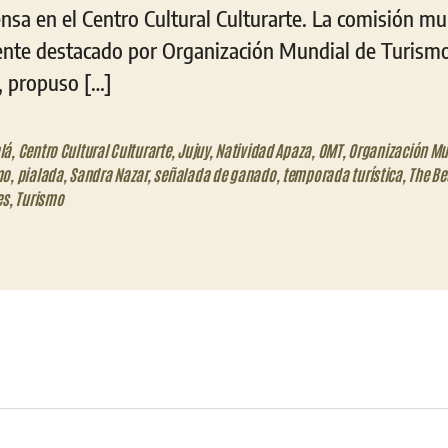
nsa en el Centro Cultural Culturarte. La comisión mu
ente destacado por Organización Mundial de Turism
, propuso […]
lá
,
Centro Cultural Culturarte
,
Jujuy
,
Natividad Apaza
,
OMT
,
Organización Mu
mo
,
pialada
,
Sandra Nazar
,
señalada de ganado
,
temporada turística
,
The Be
es
,
Turismo
eo
trónico