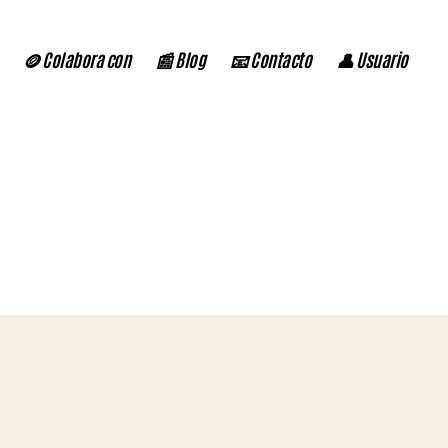
🪙 Colabora con
📰 Blog
📧 Contacto
👤 Usuario