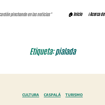
🏠 Inicio
ℹ️ Acerca de
cardón pinchando en las noticias"
Etiqueta:
pialada
Categorías
CULTURA
CASPALÁ
TURISMO