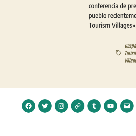
conferencia de pre
pueblo recientem
Tourism Villages»
Caspa
Turis
Etiquetas
Villag
Facebook
Twitter
Instagram
Telegram
Tumblr
YouTube
Corr
elec