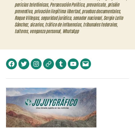
pericias telefónicas
,
Persecución Política
,
prevaricato
,
prisión
preventiva
,
privación ilegítima libertad
,
pruebas documentales
,
Roque Villegas
,
seguridad jurídica
,
senador nacional
,
Sergio Lello
Sánchez
,
sicarios
,
tráfico de influencias
,
tribunales federales
,
tuiteros
,
venganza personal
,
WhatsApp
Facebook
Twitter
Instagram
Telegram
Tumblr
YouTube
Correo
electrónico