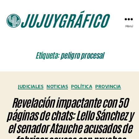
Menú
JUJUYGRÁFICO
Etiqueta:
peligro procesal
Categorías
JUDICIALES
NOTICIAS
POLÍTICA
PROVINCIA
Revelación impactante con 50
páginas de chats: Lello Sánchez y
el senador Atauche acusados de