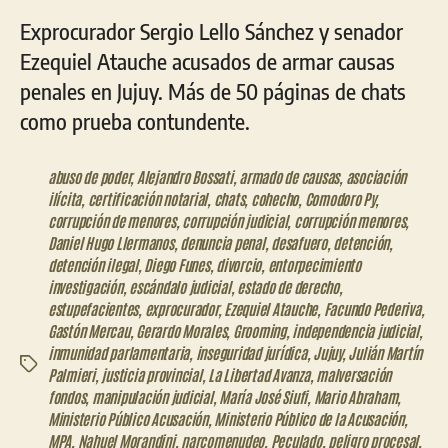
Exprocurador Sergio Lello Sánchez y senador
Ezequiel Atauche acusados de armar causas
penales en Jujuy. Más de 50 páginas de chats
como prueba contundente.
abuso de poder
,
Alejandro Bossati
,
armado de causas
,
asociación
ilícita
,
certificación notarial
,
chats
,
cohecho
,
Comodoro Py
,
corrupción de menores
,
corrupción judicial
,
corrupción menores
,
Daniel Hugo Llermanos
,
denuncia penal
,
desafuero
,
detención
,
detención ilegal
,
Diego Funes
,
divorcio
,
entorpecimiento
investigación
,
escándalo judicial
,
estado de derecho
,
estupefacientes
,
exprocurador
,
Ezequiel Atauche
,
Facundo Pederiva
,
Gastón Mercau
,
Gerardo Morales
,
Grooming
,
independencia judicial
,
inmunidad parlamentaria
,
inseguridad jurídica
,
Jujuy
,
Julián Martín
Etiquetas
Palmieri
,
justicia provincial
,
La Libertad Avanza
,
malversación
fondos
,
manipulación judicial
,
María José Siufi
,
Mario Abraham
,
Ministerio Público Acusación
,
Ministerio Público de la Acusación
,
MPA
,
Nahuel Morandini
,
narcomenudeo
,
Peculado
,
peligro procesal
,