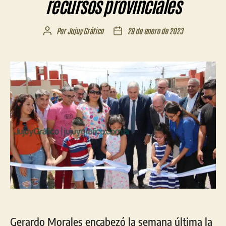
recursos provinciales
Por
Jujuy Gráfico
29 de enero de 2023
Autor
Fecha
de
de
la
la
entrada
entrada
Gerardo Morales encabezó la semana última la