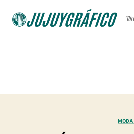
"Un 
JUJUYGRÁFICO
MODA 