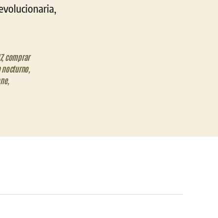
evolucionaria,
7
,
comprar
 nocturno
,
ne
,