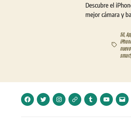
Descubre el iPhon
mejor cámara y ba
5G
,
Ap
iPhone
Etiquetas
nuevo
smart
Facebook
Twitter
Instagram
Telegram
Tumblr
YouTube
Corr
elec