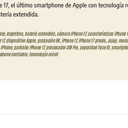
e 17, el último smartphone de Apple con tecnología r
tería extendida.
ple
,
Argentina
,
batería extendida
,
cámara iPhone 17
,
características iPhone 1
 17
,
dispositivo Apple
,
grabación 8K
,
iPhone 17
,
iPhone 17 precio
,
Jujuy
,
modo
 iPhone
,
pantalla iPhone 17
,
procesador A19 Pro
,
seguridad Face ID
,
smartpho
phone confiable
,
tecnología móvil
eo
trónico