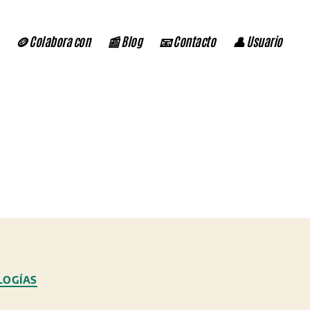
🪙 Colabora con
📰 Blog
📧 Contacto
👤 Usuario
LOGÍAS