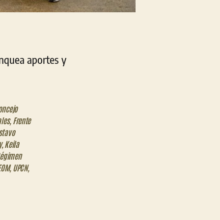
anquea aportes y
oncejo
ales
,
Frente
stavo
y
,
Keila
égimen
EOM
,
UPCN
,