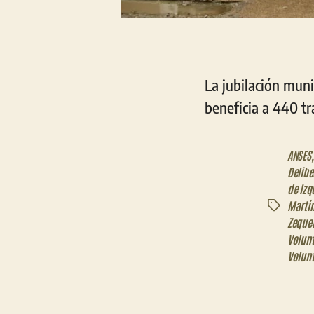
La jubilación muni
beneficia a 440 tr
ANSES
Delibe
de Izq
Martí
Etiquetas
Zeque
Volunt
Volunt