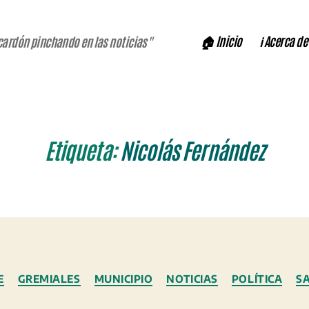
🏠 Inicio
ℹ️ Acerca de
cardón pinchando en las noticias"
Etiqueta:
Nicolás Fernández
Categorías
E
GREMIALES
MUNICIPIO
NOTICIAS
POLÍTICA
S