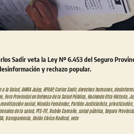
los Sadir veta la Ley Nº 6.453 del Seguro Provinc
esinformación y rechazo popular.
 a la Salud
,
AMRA Jujuy
,
APUAP
,
Carlos Sadir
,
derechos humanos
,
desinform
go
,
Foro Provincial en Defensa de la Salud Pública
,
Haciendo Otra Historia
,
Ju
,
movilización social
,
Nicolás Fernández
,
Partido Justicialista
,
privatización
,
ionales de la salud
,
PTS-FIT
,
Rubén Camaño
,
salud pública
,
Seguro Provincia
SA
,
transparencia
,
Unión Civíca Radical
,
veto