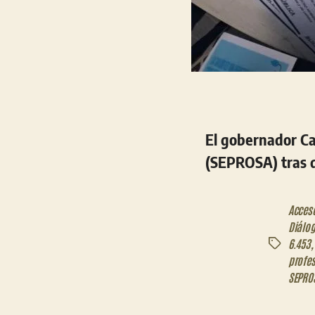
El gobernador Car
(SEPROSA) tras d
Acceso
Diálo
6.453
Etiquetas
profes
SEPRO