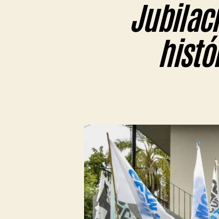
Jubilac
histó