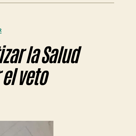
R
izar la Salud
 el veto