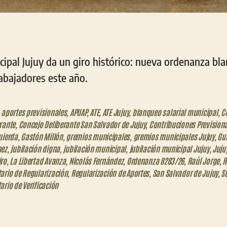
cipal Jujuy da un giro histórico: nueva ordenanza bl
abajadores este año.
,
aportes previsionales
,
APUAP
,
ATE
,
ATE Jujuy
,
blanqueo salarial municipal
,
C
rante
,
Concejo Deliberante San Salvador de Jujuy
,
Contribuciones Prevision
uierda
,
Gastón Millón
,
gremios municipales
,
gremios municipales Jujuy
,
Gu
nez
,
jubilación digna
,
jubilación municipal
,
jubilación municipal Jujuy
,
Juju
iro
,
La Libertad Avanza
,
Nicolás Fernández
,
Ordenanza 8283/26
,
Raúl Jorge
,
R
ario de Regularización
,
Regularización de Aportes
,
San Salvador de Jujuy
,
S
ario de Verificación