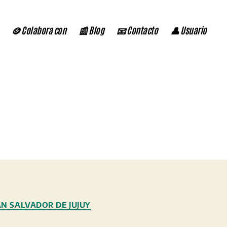
🪙 Colabora con
📰 Blog
📧 Contacto
👤 Usuario
AN SALVADOR DE JUJUY