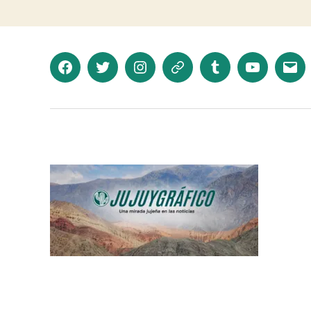
Facebook
Twitter
Instagram
Telegram
Tumblr
YouTube
Corr
elec