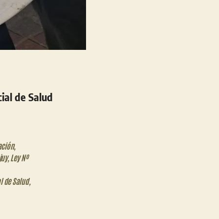
ial de Salud
ación
,
juy
,
Ley Nº
l de Salud
,