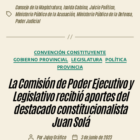
Consejo de la Magistratura
,
Isolda Calsina
,
Juicio Político
,
Ministerio Público de la Acusación
,
Ministerio Público de la Defensa
,
Etiquetas
Poder Judicial
Categorías
CONVENCIÓN CONSTITUYENTE
GOBIERNO PROVINCIAL
LEGISLATURA
POLÍTICA
PROVINCIA
La Comisión de Poder Ejecutivo y
Legislativo recibió aportes del
destacado constitucionalista
Juan Solá
Por
Jujuy Gráfico
3 de junio de 2023
Autor
Fecha