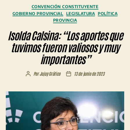
Categorías
CONVENCIÓN CONSTITUYENTE
GOBIERNO PROVINCIAL
LEGISLATURA
POLÍTICA
PROVINCIA
Isolda Calsina: “Los aportes que
tuvimos fueron valiosos y muy
importantes”
Por
Jujuy Gráfico
13 de junio de 2023
Autor
Fecha
de
de
la
la
entrada
entrada