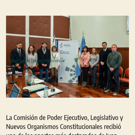
de
de
la
la
entrada
entrada
La Comisión de Poder Ejecutivo, Legislativo y
Nuevos Organismos Constitucionales recibió