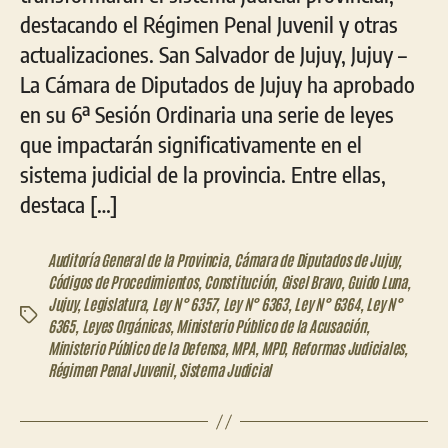
destacando el Régimen Penal Juvenil y otras
actualizaciones. San Salvador de Jujuy, Jujuy –
La Cámara de Diputados de Jujuy ha aprobado
en su 6ª Sesión Ordinaria una serie de leyes
que impactarán significativamente en el
sistema judicial de la provincia. Entre ellas,
destaca […]
Auditoría General de la Provincia
,
Cámara de Diputados de Jujuy
,
Códigos de Procedimientos
,
Constitución
,
Gisel Bravo
,
Guido Luna
,
Jujuy
,
Legislatura
,
Ley N° 6357
,
Ley N° 6363
,
Ley N° 6364
,
Ley N°
Etiquetas
6365
,
Leyes Orgánicas
,
Ministerio Público de la Acusación
,
Ministerio Público de la Defensa
,
MPA
,
MPD
,
Reformas Judiciales
,
Régimen Penal Juvenil
,
Sistema Judicial