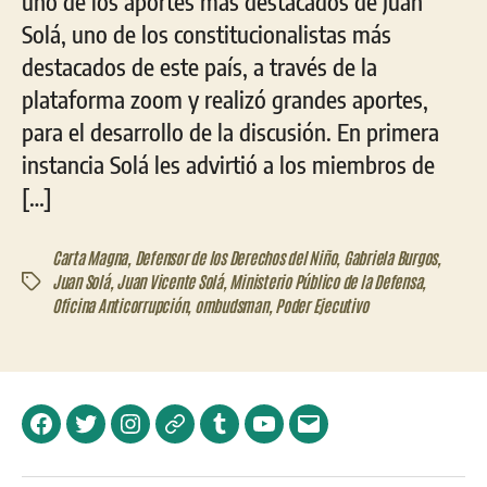
uno de los aportes más destacados de Juan
Solá, uno de los constitucionalistas más
destacados de este país, a través de la
plataforma zoom y realizó grandes aportes,
para el desarrollo de la discusión. En primera
instancia Solá les advirtió a los miembros de
[…]
Carta Magna
,
Defensor de los Derechos del Niño
,
Gabriela Burgos
,
Juan Solá
,
Juan Vicente Solá
,
Ministerio Público de la Defensa
,
Etiquetas
Oficina Anticorrupción
,
ombudsman
,
Poder Ejecutivo
Facebook
Twitter
Instagram
Telegram
Tumblr
YouTube
Correo
electrónico