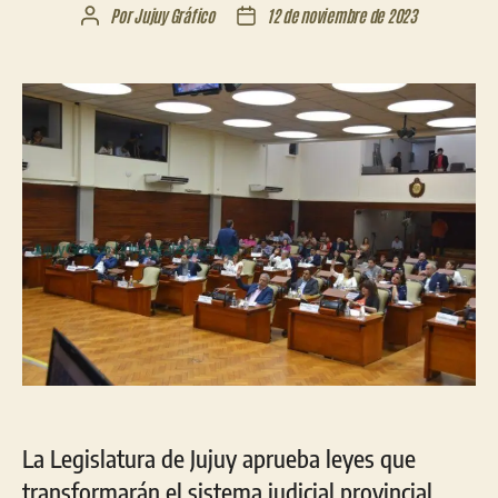
Por
Jujuy Gráfico
12 de noviembre de 2023
Autor
Fecha
de
de
la
la
entrada
entrada
La Legislatura de Jujuy aprueba leyes que
transformarán el sistema judicial provincial,