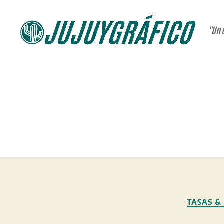
"Un 
JUJUYGRÁFICO
TASAS &