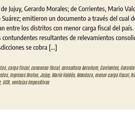
de Jujuy, Gerardo Morales; de Corrientes, Mario Vald
Suárez; emitieron un documento a través del cual d
an entre los distritos con menor carga fiscal del país
s contundentes resultantes de relevamientos consol
sdicciones se cobra […]
tas
,
carga fiscal
,
consenso fiscal
,
consultora Aerarium
,
Corrientes
,
Gerardo
stos
,
Ingresos Brutos
,
Jujuy
,
Mario Valdés
,
Mendoza
,
menor carga fiscal
,
Ro
z
,
UCR
,
ventajas impositivas
eo