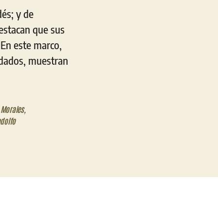
és; y de
estacan que sus
. En este marco,
idados, muestran
 Morales
,
dolfo