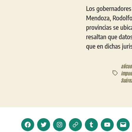
Los gobernadores 
Mendoza, Rodolfo 
provincias se ubic
resaltan que dato
que en dichas juri
alícuo
impue
Etiquetas
Suáre
Facebook
Twitter
Instagram
Telegram
Tumblr
YouTube
Corr