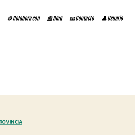
🪙 Colabora con
📰 Blog
📧 Contacto
👤 Usuario
ROVINCIA