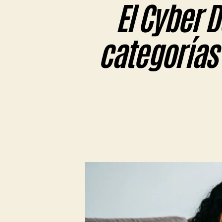
El Cyber D
categorías 