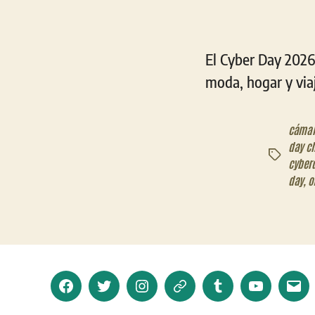
El Cyber Day 2026 
moda, hogar y via
cámar
day ch
Etiquetas
cyber
day
,
o
Facebook
Twitter
Instagram
Telegram
Tumblr
YouTube
Corr
elec