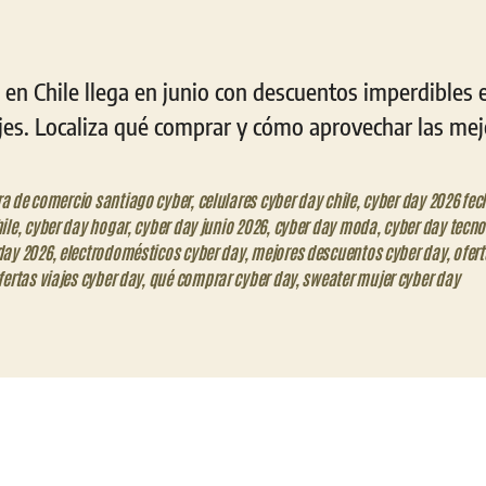
en Chile llega en junio con descuentos imperdibles 
jes. Localiza qué comprar y cómo aprovechar las mej
a de comercio santiago cyber
,
celulares cyber day chile
,
cyber day 2026 fec
ile
,
cyber day hogar
,
cyber day junio 2026
,
cyber day moda
,
cyber day tecno
day 2026
,
electrodomésticos cyber day
,
mejores descuentos cyber day
,
ofert
fertas viajes cyber day
,
qué comprar cyber day
,
sweater mujer cyber day
eo
trónico