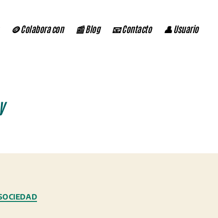
🪙 Colabora con
📰 Blog
📧 Contacto
👤 Usuario
y
SOCIEDAD