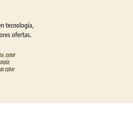
en tecnología,
ores ofertas.
ha
,
cyber
logía
,
as cyber