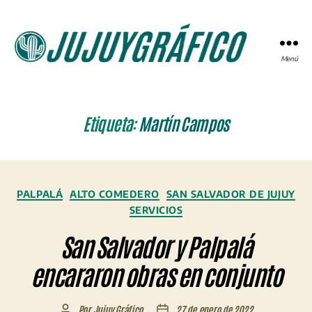
Menú
JUJUYGRÁFICO
Etiqueta:
Martín Campos
Categorías
PALPALÁ
ALTO COMEDERO
SAN SALVADOR DE JUJUY
SERVICIOS
San Salvador y Palpalá
encararon obras en conjunto
Por
Jujuy Gráfico
27 de enero de 2022
Autor
Fecha