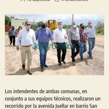
de
de
la
la
entrada
entrada
Los intendentes de ambas comunas, en
conjunto a sus equipos técnicos, realizaron un
recorrido por la avenida Juellar en barrio San