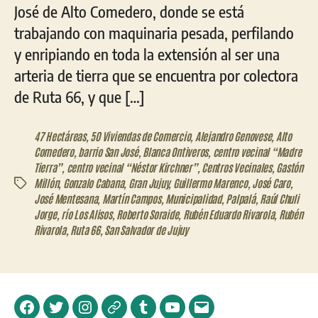
José de Alto Comedero, donde se está
trabajando con maquinaria pesada, perfilando
y enripiando en toda la extensión al ser una
arteria de tierra que se encuentra por colectora
de Ruta 66, y que […]
47 Hectáreas
,
50 Viviendas de Comercio
,
Alejandro Genovese
,
Alto
Comedero
,
barrio San José
,
Blanca Ontiveros
,
centro vecinal “Madre
Tierra”
,
centro vecinal “Néstor Kirchner”
,
Centros Vecinales
,
Gastón
Millón
,
Gonzalo Cabana
,
Gran Jujuy
,
Guillermo Marenco
,
José Caro
,
Etiquetas
José Mentesana
,
Martín Campos
,
Municipalidad
,
Palpalá
,
Raúl Chuli
Jorge
,
río Los Alisos
,
Roberto Soraide
,
Rubén Eduardo Rivarola
,
Rubén
Rivarola
,
Ruta 66
,
San Salvador de Jujuy
Facebook
Twitter
Instagram
Telegram
Tumblr
YouTube
Correo