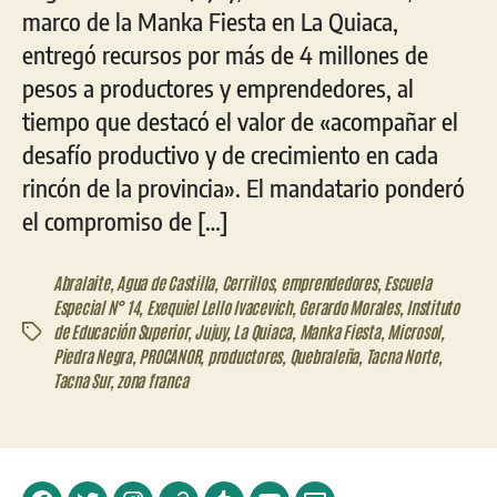
marco de la Manka Fiesta en La Quiaca,
entregó recursos por más de 4 millones de
pesos a productores y emprendedores, al
tiempo que destacó el valor de «acompañar el
desafío productivo y de crecimiento en cada
rincón de la provincia». El mandatario ponderó
el compromiso de […]
Abralaite
,
Agua de Castilla
,
Cerrillos
,
emprendedores
,
Escuela
Especial N° 14
,
Exequiel Lello Ivacevich
,
Gerardo Morales
,
Instituto
de Educación Superior
,
Jujuy
,
La Quiaca
,
Manka Fiesta
,
Microsol
,
Etiquetas
Piedra Negra
,
PROCANOR
,
productores
,
Quebraleña
,
Tacna Norte
,
Tacna Sur
,
zona franca