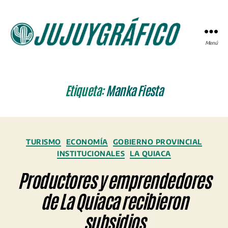
Menú
JUJUYGRÁFICO
Etiqueta:
Manka Fiesta
Categorías
TURISMO
ECONOMÍA
GOBIERNO PROVINCIAL
INSTITUCIONALES
LA QUIACA
Productores y emprendedores
de La Quiaca recibieron
subsidios