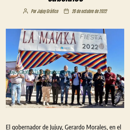
Por
Jujuy Gráfico
20 de octubre de 2022
Autor
Fecha
de
de
la
la
entrada
entrada
El gobernador de Jujuy, Gerardo Morales, en el