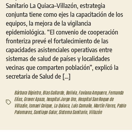
Sanitario La Quiaca–Villazón, estrategia
conjunta tiene como ejes la capacitación de los
equipos, la mejora de la vigilancia
epidemiológica. “El convenio de cooperación
fronteriza prevé el fortalecimiento de las
capacidades asistenciales operativas entre
sistemas de salud de países y localidades
vecinas que comparten población”, explicó la
secretaria de Salud de […]
Bárbara Dipietro
,
Blas Gallardo
,
Bolivia
,
Faviana Ampuero
,
Fernanda
Elías
,
Grover Apaza
,
hospital Jorge Uro
,
Hospital San Roque de
Etiquetas
Villazón
,
Ismael Colque
,
La Quiaca
,
Luis Camaño
,
Martín Flores
,
Pablo
Palomares
,
Santiago Galar
,
Sistema Sanitario
,
Villazón