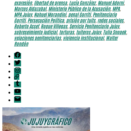
expresión
,
libertad de prensa
,
Lucía González
,
Manuel Adorni
,
Marcos Aldazabal
,
Ministerio Público de la Acusación
,
MPA
,
MPA Jujuy
,
Nahuel Morandini
,
penal Gorriti
,
Penitenciario
Gorriti
,
Persecución Política
,
prisión por tuits
,
redes sociales
,
Roberto Assef
,
Roque Villegas
,
Servicio Penitenciario Jujuy
,
sobreseimiento judicial
,
torturas
,
tuiteros Jujuy
,
Tulia Snopek
,
vejaciones penitenciarias
,
violencia institucional
,
Walter
Rondón
Facebook
Twitter
Instagram
Telegram
Tumblr
YouTube
Correo
electrónico