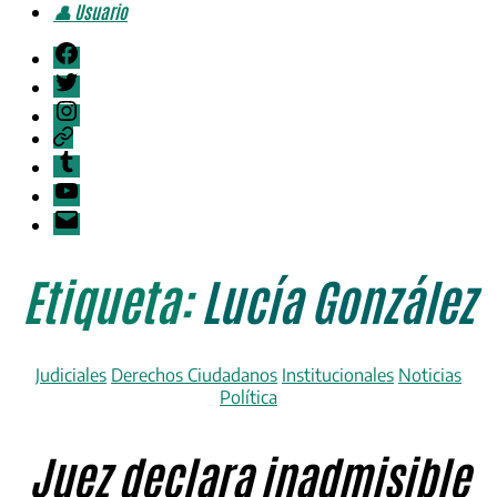
👤 Usuario
Facebook
Twitter
Instagram
Telegram
Tumblr
YouTube
Correo
electrónico
Etiqueta:
Lucía González
Categorías
Judiciales
Derechos Ciudadanos
Institucionales
Noticias
Política
Juez declara inadmisible