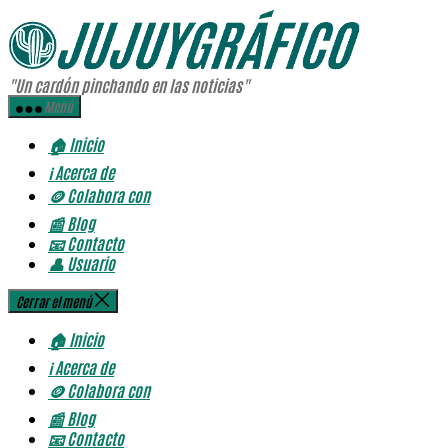
Saltar
JUJUYGRÁFI
al
contenido
"Un cardón pinchando en las noticias"
Menú
🏠 Inicio
ℹ️ Acerca de
🪙 Colabora con
📰 Blog
📧 Contacto
👤 Usuario
Cerrar el menú
🏠 Inicio
ℹ️ Acerca de
🪙 Colabora con
📰 Blog
📧 Contacto