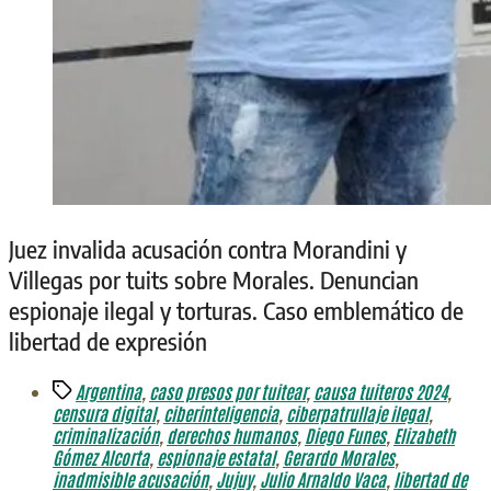
Juez invalida acusación contra Morandini y
Villegas por tuits sobre Morales. Denuncian
espionaje ilegal y torturas. Caso emblemático de
libertad de expresión
Etiquetas
Argentina
,
caso presos por tuitear
,
causa tuiteros 2024
,
censura digital
,
ciberinteligencia
,
ciberpatrullaje ilegal
,
criminalización
,
derechos humanos
,
Diego Funes
,
Elizabeth
Gómez Alcorta
,
espionaje estatal
,
Gerardo Morales
,
inadmisible acusación
,
Jujuy
,
Julio Arnaldo Vaca
,
libertad de