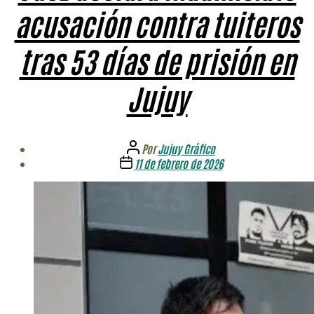
acusación contra tuiteros
tras 53 días de prisión en
Jujuy
Autor
Por
Jujuy Gráfico
de
Fecha
11 de febrero de 2026
la
de
entrada
la
entrada