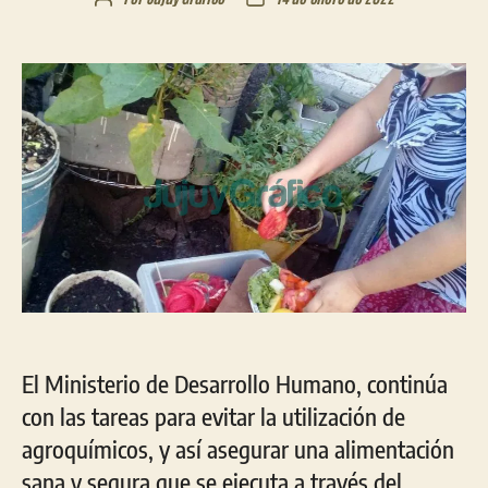
de
de
la
la
entrada
entrada
El Ministerio de Desarrollo Humano, continúa
con las tareas para evitar la utilización de
agroquímicos, y así asegurar una alimentación
sana y segura que se ejecuta a través del