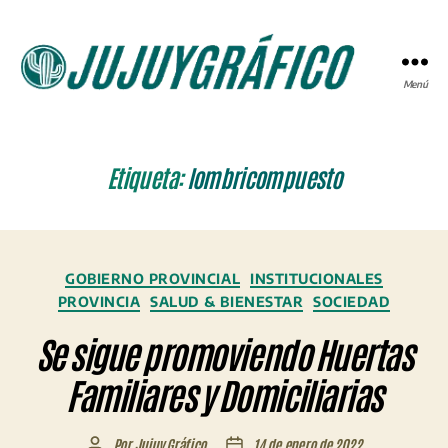
Menú
JUJUYGRÁFICO
Etiqueta:
lombricompuesto
Categorías
GOBIERNO PROVINCIAL
INSTITUCIONALES
PROVINCIA
SALUD & BIENESTAR
SOCIEDAD
Se sigue promoviendo Huertas
Familiares y Domiciliarias
Por
Jujuy Gráfico
14 de enero de 2022
Autor
Fecha