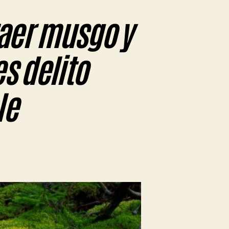
aer musgo y
es delito
le