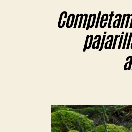
Completame
pajarill
a