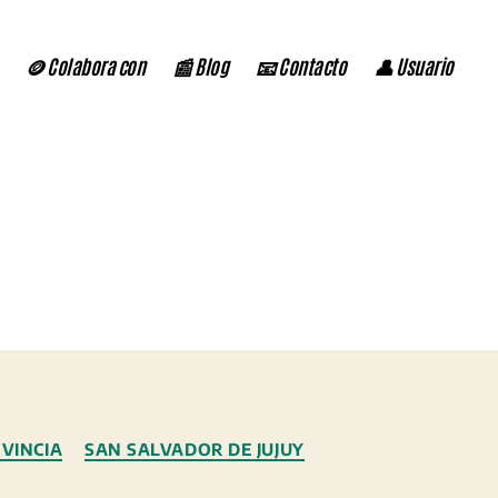
🪙 Colabora con
📰 Blog
📧 Contacto
👤 Usuario
VINCIA
SAN SALVADOR DE JUJUY