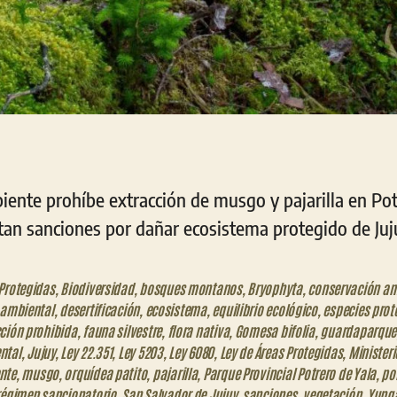
iente prohíbe extracción de musgo y pajarilla en Pot
ntan sanciones por dañar ecosistema protegido de Juj
Protegidas
,
Biodiversidad
,
bosques montanos
,
Bryophyta
,
conservación am
 ambiental
,
desertificación
,
ecosistema
,
equilibrio ecológico
,
especies prot
ción prohibida
,
fauna silvestre
,
flora nativa
,
Gomesa bifolia
,
guardaparque
ntal
,
Jujuy
,
Ley 22.351
,
Ley 5203
,
Ley 6080
,
Ley de Áreas Protegidas
,
Ministeri
nte
,
musgo
,
orquídea patito
,
pajarilla
,
Parque Provincial Potrero de Yala
,
po
régimen sancionatorio
,
San Salvador de Jujuy
,
sanciones
,
vegetación
,
Yung