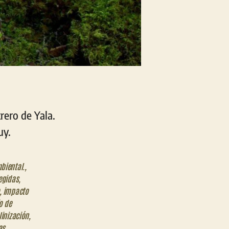
rero de Yala.
uy.
biental.
,
egidas
,
,
impacto
o de
linización
,
as