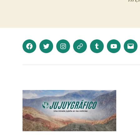
Facebook
Twitter
Instagram
Telegram
Tumblr
YouTube
Corr
elec