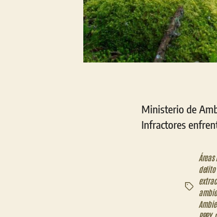
Ministerio de Amb
Infractores enfre
Áreas 
delito
extrac
Etiquetas
ambie
Ambie
PPPY
,