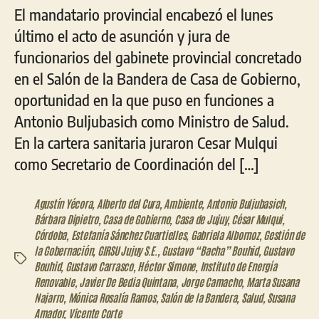
El mandatario provincial encabezó el lunes
último el acto de asunción y jura de
funcionarios del gabinete provincial concretado
en el Salón de la Bandera de Casa de Gobierno,
oportunidad en la que puso en funciones a
Antonio Buljubasich como Ministro de Salud.
En la cartera sanitaria juraron Cesar Mulqui
como Secretario de Coordinación del […]
Agustín Yécora
,
Alberto del Cura
,
Ambiente
,
Antonio Buljubasich
,
Bárbara Dipietro
,
Casa de Gobierno
,
Casa de Jujuy
,
César Mulqui
,
Córdoba
,
Estefanía Sánchez Cuartielles
,
Gabriela Albornoz
,
Gestión de
la Gobernación
,
GIRSU Jujuy S.E.
,
Gustavo “Bacha” Bouhid
,
Gustavo
Etiquetas
Bouhid
,
Gustavo Carrasco
,
Héctor Simone
,
Instituto de Energía
Renovable
,
Javier De Bedia Quintana
,
Jorge Camacho
,
Marta Susana
Najarro
,
Mónica Rosalía Ramos
,
Salón de la Bandera
,
Salud
,
Susana
Amador
,
Vicente Corte