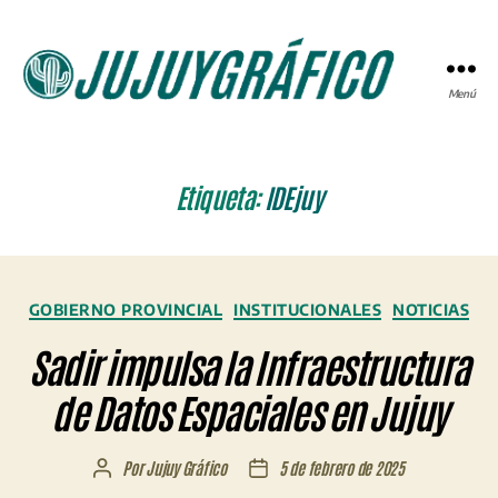
Menú
JUJUYGRÁFICO
Etiqueta:
IDEjuy
Categorías
GOBIERNO PROVINCIAL
INSTITUCIONALES
NOTICIAS
Sadir impulsa la Infraestructura
de Datos Espaciales en Jujuy
Por
Jujuy Gráfico
5 de febrero de 2025
Autor
Fecha
de
de