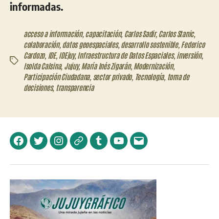
informadas.
acceso a información
,
capacitación
,
Carlos Sadir
,
Carlos Stanic
,
colaboración
,
datos geoespaciales
,
desarrollo sostenible
,
Federico
Cardozo
,
IDE
,
IDEjuy
,
Infraestructura de Datos Espaciales
,
inversión
,
Etiquetas
Isolda Calsina
,
Jujuy
,
María Inés Zigarán
,
Modernización
,
Participación Ciudadana
,
sector privado
,
Tecnología
,
toma de
decisiones
,
transparencia
Facebook
Twitter
Instagram
Telegram
Tumblr
YouTube
Correo
electrónico