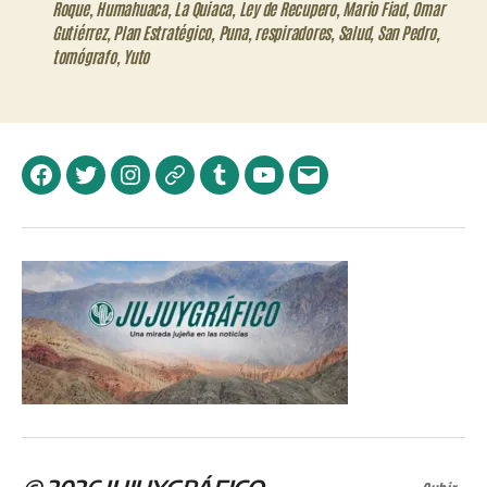
Roque
,
Humahuaca
,
La Quiaca
,
Ley de Recupero
,
Mario Fiad
,
Omar
Gutiérrez
,
Plan Estratégico
,
Puna
,
respiradores
,
Salud
,
San Pedro
,
tomógrafo
,
Yuto
Facebook
Twitter
Instagram
Telegram
Tumblr
YouTube
Correo
electrónico