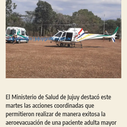
muje
de
Valle
Gran
al
Hospi
Orías
El Ministerio de Salud de Jujuy destacó este
martes las acciones coordinadas que
permitieron realizar de manera exitosa la
aeroevacuación de una paciente adulta mayor