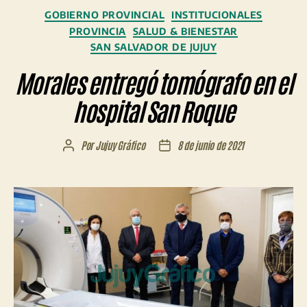
Categorías
GOBIERNO PROVINCIAL
INSTITUCIONALES
PROVINCIA
SALUD & BIENESTAR
SAN SALVADOR DE JUJUY
Morales entregó tomógrafo en el
hospital San Roque
Por
Jujuy Gráfico
8 de junio de 2021
Autor
Fecha
de
de
la
la
entrada
entrada