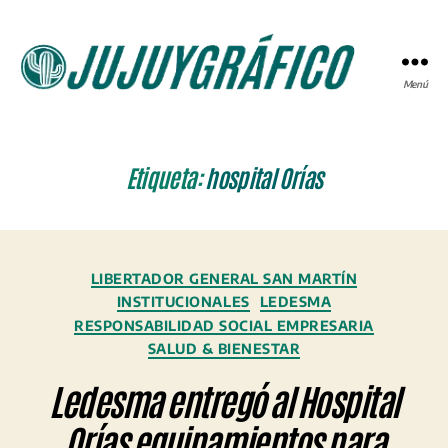
Menú
JUJUYGRÁFICO
Etiqueta:
hospital Orías
Categorías
LIBERTADOR GENERAL SAN MARTÍN
INSTITUCIONALES
LEDESMA
RESPONSABILIDAD SOCIAL EMPRESARIA
SALUD & BIENESTAR
Ledesma entregó al Hospital
Orías equipamientos para