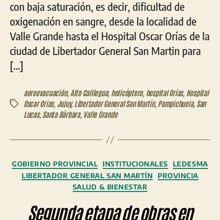
con baja saturación, es decir, dificultad de
oxigenación en sangre, desde la localidad de
Valle Grande hasta el Hospital Oscar Orías de la
ciudad de Libertador General San Martin para
[…]
aeroevacuación
,
Alto Calilegua
,
helicóptero
,
hospital Orías
,
Hospital
Oscar Orias
,
Jujuy
,
Libertador General San Martín
,
Pampichuela
,
San
Etiquetas
Lucas
,
Santa Bárbara
,
Valle Grande
Categorías
GOBIERNO PROVINCIAL
INSTITUCIONALES
LEDESMA
LIBERTADOR GENERAL SAN MARTÍN
PROVINCIA
SALUD & BIENESTAR
Segunda etapa de obras en