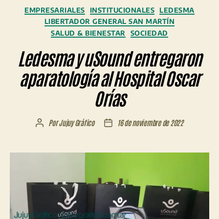
Categorías
EMPRESARIALES
INSTITUCIONALES
LEDESMA
LIBERTADOR GENERAL SAN MARTÍN
SALUD & BIENESTAR
SOCIEDAD
Ledesma y uSound entregaron
aparatología al Hospital Oscar
Orías
Por
Jujuy Gráfico
16 de noviembre de 2022
Autor
Fecha
de
de
la
la
entrada
entrada