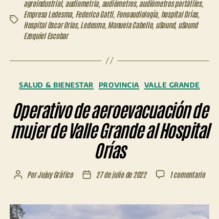
agroindustrial
,
audiometría
,
audiómetros
,
audiómetros portátiles
,
Empresa Ledesma
,
Federico Gatti
,
Fonoaudiología
,
hospital Orías
,
Etiquetas
Hospital Oscar Orias
,
Ledesma
,
Manuela Cabello
,
uSound
,
uSound
Ezequiel Escobar
Categorías
SALUD & BIENESTAR
PROVINCIA
VALLE GRANDE
Operativo de aeroevacuación de
mujer de Valle Grande al Hospital
Orías
en
Por
Jujuy Gráfico
27 de julio de 2022
1 comentario
Autor
Fecha
Opera
de
de
de
la
la
aero
entrada
entrada
de