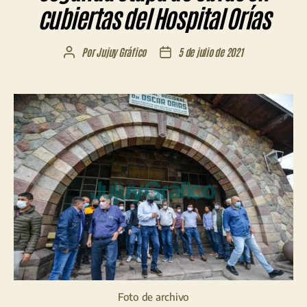
cubiertas del Hospital Orías
Por
Jujuy Gráfico
5 de julio de 2021
Autor
Fecha
de
de
la
la
entrada
entrada
Foto de archivo