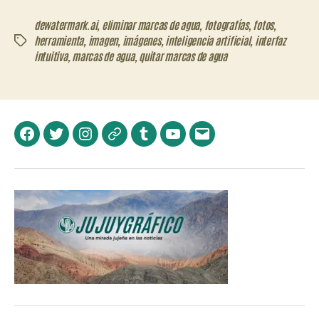
dewatermark.ai
,
eliminar marcas de agua
,
fotografías
,
fotos
,
herramienta
,
imagen
,
imágenes
,
inteligencia artificial
,
interfaz
Etiquetas
intuitiva
,
marcas de agua
,
quitar marcas de agua
Facebook
Twitter
Instagram
Telegram
Tumblr
YouTube
Correo
electrónico