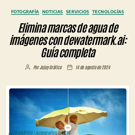
Categorías
FOTOGRAFÍA
NOTICIAS
SERVICIOS
TECNOLOGÍAS
Elimina marcas de agua de
imágenes con dewatermark.ai:
Guía completa
Por
Jujuy Gráfico
14 de agosto de 2024
Autor
Fecha
de
de
la
la
entrada
entrada