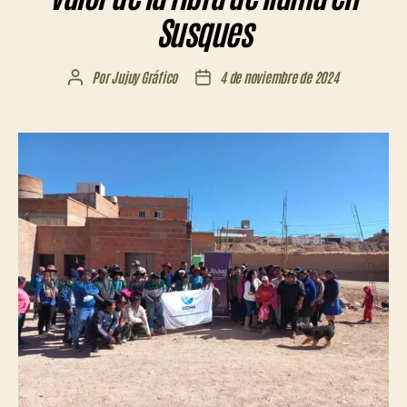
Susques
Por
Jujuy Gráfico
4 de noviembre de 2024
Autor
Fecha
de
de
la
la
entrada
entrada