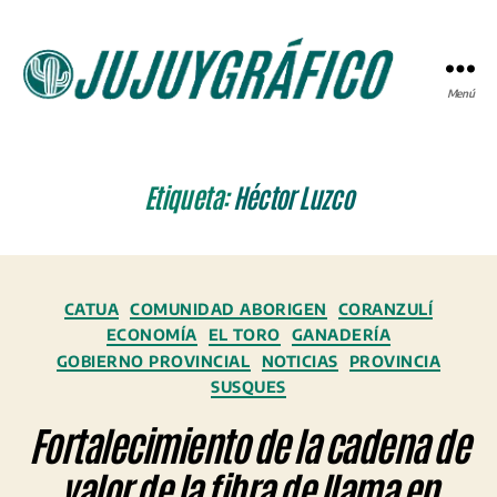
Menú
JUJUYGRÁFICO
Etiqueta:
Héctor Luzco
Categorías
CATUA
COMUNIDAD ABORIGEN
CORANZULÍ
ECONOMÍA
EL TORO
GANADERÍA
GOBIERNO PROVINCIAL
NOTICIAS
PROVINCIA
SUSQUES
Fortalecimiento de la cadena de
valor de la fibra de llama en