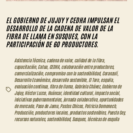
EL GOBIERNO DE JUJUY Y CEDHA IMPULSAN EL
DESARROLLO DE LA CADENA DE VALOR DE LA
FIBRA DE LLAMA EN SUSQUES, CON LA
PARTICIPACIÓN DE 60 PRODUCTORES.
Asistencia Técnica
,
cadena de valor
,
calidad de la fibra
,
capacitación
,
Catua
,
CEDHA
,
colaboración entre productores
,
comercialización
,
compromiso con la sostenibilidad
,
Coranzulí
,
Desarrollo Económico
,
desarrollo sostenible
,
El Toro
,
esquila
,
evaluación continua
,
fibra de llama
,
Gabriela Chávez
,
Gobierno de
Etiquetas
Jujuy
,
Héctor Luzco
,
Huáncar
,
identidad cultural
,
impacto social
,
iniciativas gubernamentales
,
jornada colaborativa
,
oportunidades
de mercado
,
Paso de Jama
,
Pastos Chicos
,
Patricia Domenech
,
Producción
,
productores locales
,
productos sostenibles
,
Puesto Sey
,
recursos naturales
,
sostenibilidad
,
Susques
,
técnicas de esquila