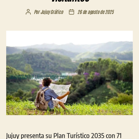
Por
Jujuy Gráfico
26 de agosto de 2025
Autor
Fecha
de
de
la
la
entrada
entrada
Jujuy presenta su Plan Turístico 2035 con 71