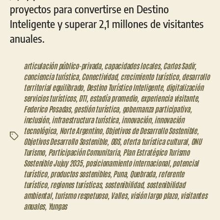
proyectos para convertirse en Destino
Inteligente y superar 2,1 millones de visitantes
anuales.
articulación público-privada
,
capacidades locales
,
Carlos Sadir
,
conciencia turística
,
Conectividad
,
crecimiento turístico
,
desarrollo
territorial equilibrado
,
Destino Turístico Inteligente
,
digitalización
servicios turísticos
,
DTI
,
estadía promedio
,
experiencia visitante
,
Federico Posadas
,
gestión turística
,
gobernanza participativa
,
inclusión
,
infraestructura turística
,
innovación
,
innovación
tecnológica
,
Norte Argentino
,
Objetivos de Desarrollo Sostenible
,
Etiquetas
Objetivos Desarrollo Sostenible
,
ODS
,
oferta turística cultural
,
ONU
Turismo
,
Participación Comunitaria
,
Plan Estratégico Turismo
Sostenible Jujuy 2035
,
posicionamiento internacional
,
potencial
turístico
,
productos sostenibles
,
Puna
,
Quebrada
,
referente
turístico
,
regiones turísticas
,
sostenibilidad
,
sostenibilidad
ambiental
,
turismo respetuoso
,
Valles
,
visión largo plazo
,
visitantes
anuales
,
Yungas