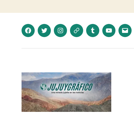
Facebook
Twitter
Instagram
Telegram
Tumblr
YouTube
Corr
elec