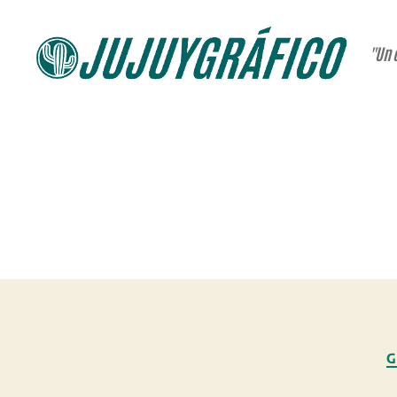
"Un 
JUJUYGRÁFICO
G