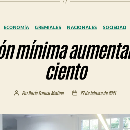
Categorías
ECONOMÍA
GREMIALES
NACIONALES
SOCIEDAD
ión mínima aumentar
ciento
Por
Darío Franco Medina
27 de febrero de 2021
Autor
Fecha
de
de
la
la
entrada
entrada