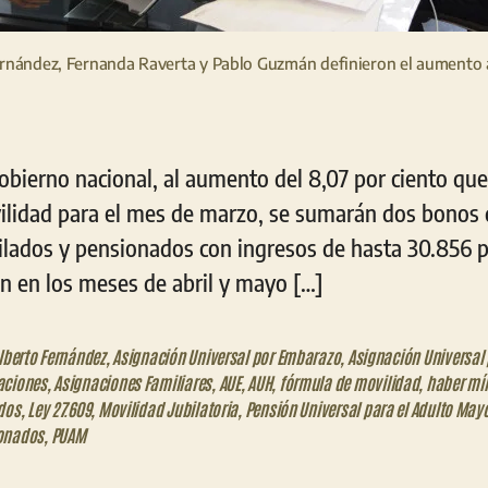
rnández, Fernanda Raverta y Pablo Guzmán definieron el aumento 
Gobierno nacional, al aumento del 8,07 por ciento qu
ilidad para el mes de marzo, se sumarán dos bonos 
bilados y pensionados con ingresos de hasta 30.856 
n en los meses de abril y mayo […]
lberto Fernández
,
Asignación Universal por Embarazo
,
Asignación Universal 
aciones
,
Asignaciones Familiares
,
AUE
,
AUH
,
fórmula de movilidad
,
haber mí
dos
,
Ley 27.609
,
Movilidad Jubilatoria
,
Pensión Universal para el Adulto May
onados
,
PUAM