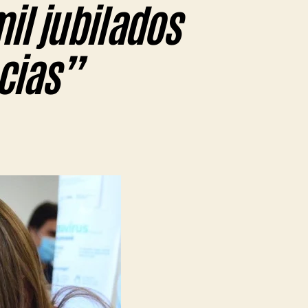
mil jubilados
cias”