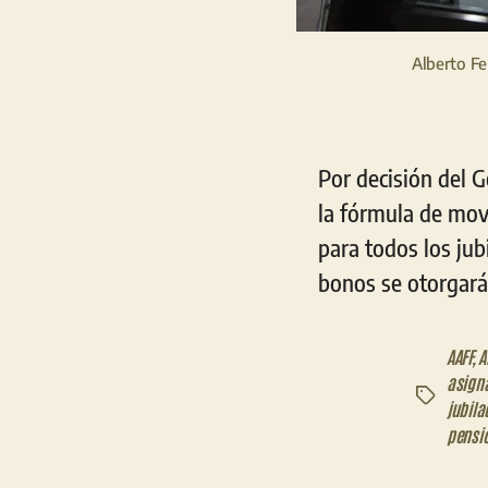
Alberto Fe
Por decisión del 
la fórmula de mov
para todos los ju
bonos se otorgará
AAFF
,
A
asign
Etiquetas
jubila
pensi