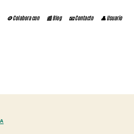
🪙 Colabora con
📰 Blog
📧 Contacto
👤 Usuario
CA