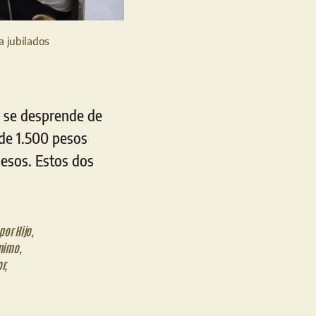
a jubilados
e se desprende de
de 1.500 pesos
pesos. Estos dos
por Hijo
,
nimo
,
or
,