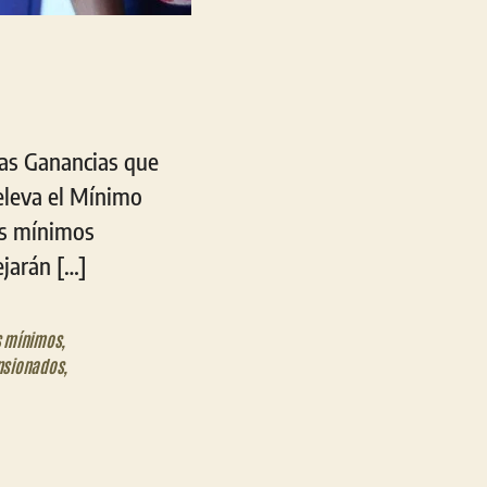
las Ganancias que
 eleva el Mínimo
es mínimos
ejarán […]
s mínimos
,
nsionados
,