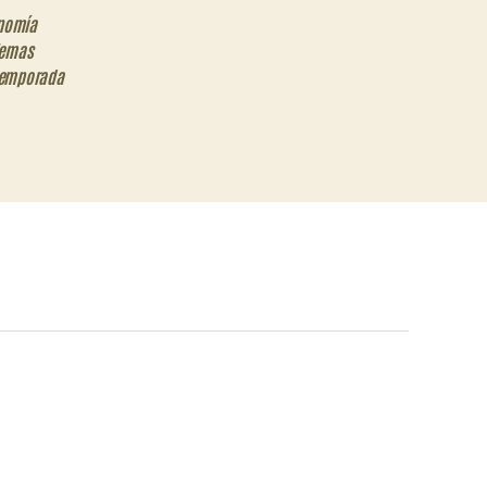
nomía
lemas
emporada