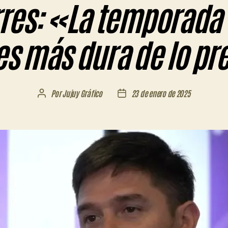
res: «La temporada 
es más dura de lo pr
Por
Jujuy Gráfico
23 de enero de 2025
Autor
Fecha
de
de
la
la
entrada
entrada