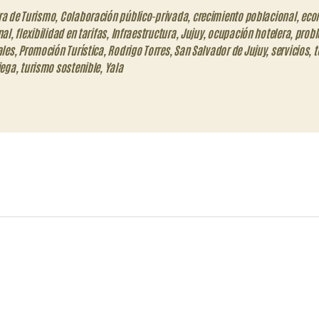
a de Turismo
,
Colaboración público-privada
,
crecimiento poblacional
,
eco
nal
,
flexibilidad en tarifas
,
Infraestructura
,
Jujuy
,
ocupación hotelera
,
prob
ales
,
Promoción Turística
,
Rodrigo Torres
,
San Salvador de Jujuy
,
servicios
,
t
iega
,
turismo sostenible
,
Yala
eo
trónico