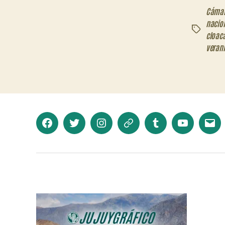
Cámar
nacio
Etiquetas
cloac
veran
Facebook
Twitter
Instagram
Telegram
Tumblr
YouTube
Corr
elec