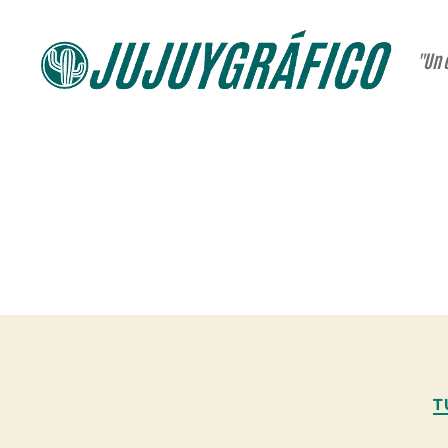
"Un 
JUJUYGRÁFICO
T