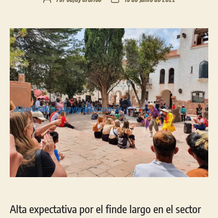
de
de
la
la
entrada
entrada
Alta expectativa por el finde largo en el sector