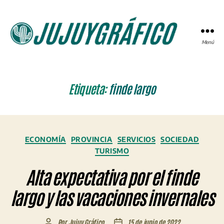
Menú
JUJUYGRÁFICO
Etiqueta:
finde largo
Categorías
ECONOMÍA
PROVINCIA
SERVICIOS
SOCIEDAD
TURISMO
Alta expectativa por el finde
largo y las vacaciones invernales
Por
Jujuy Gráfico
15 de junio de 2022
Autor
Fecha