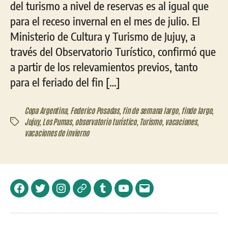
del turismo a nivel de reservas es al igual que
para el receso invernal en el mes de julio. El
Ministerio de Cultura y Turismo de Jujuy, a
través del Observatorio Turístico, confirmó que
a partir de los relevamientos previos, tanto
para el feriado del fin […]
Copa Argentina
,
Federico Posadas
,
fin de semana largo
,
finde largo
,
Jujuy
,
Los Pumas
,
observatorio turístico
,
Turismo
,
vacaciones
,
Etiquetas
vacaciones de invierno
Facebook
Twitter
Instagram
Telegram
Tumblr
YouTube
Correo
electrónico