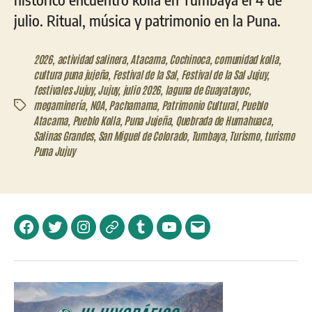
julio. Ritual, música y patrimonio en la Puna.
2026
,
actividad salinera
,
Atacama
,
Cochinoca
,
comunidad kolla
,
cultura puna jujeña
,
Festival de la Sal
,
Festival de la Sal Jujuy
,
festivales Jujuy
,
Jujuy
,
julio 2026
,
laguna de Guayatayoc
,
megaminería
,
NOA
,
Pachamama
,
Patrimonio Cultural
,
Pueblo
Etiquetas
Atacama
,
Pueblo Kolla
,
Puna Jujeña
,
Quebrada de Humahuaca
,
Salinas Grandes
,
San Miguel de Colorado
,
Tumbaya
,
Turismo
,
turismo
Puna Jujuy
Facebook
Twitter
Instagram
Telegram
Tumblr
YouTube
Correo
electrónico