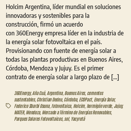
Holcim Argentina, líder mundial en soluciones
innovadoras y sostenibles para la
construcción, firmó un acuerdo
con 360Energy empresa líder en la industria de
la energía solar fotovoltaica en el país.
Provisionando con fuente de energía solar a
todas las plantas productivas en Buenos Aires,
Córdoba, Mendoza y Jujuy. Es el primer
contrato de energía solar a largo plazo de […]
360Energy
,
Aña Cuá
,
Argentina
,
Buenos Aires
,
cementos
sustentables
,
Christian Dedeu
,
Córdoba
,
ECOPact
,
Energía Solar
,
Federico Sbarbi Osuna
,
fotovoltaica
,
Holcim
,
hormigón verde
,
Jujuy
,
Etiquetas
MATER
,
Mendoza
,
Mercado a Término de Energías Renovables
,
Parques Solares Fotovoltaicos
,
sol
,
Yacyretá