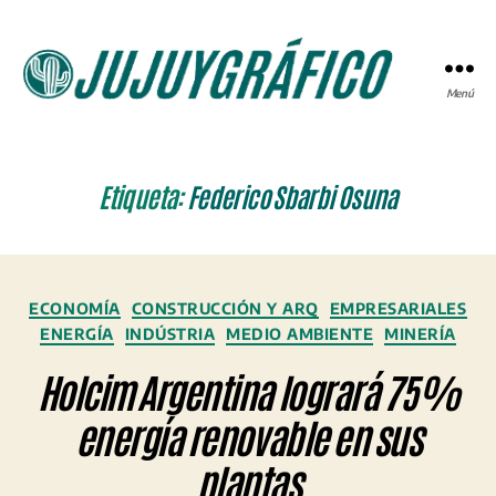
Menú
JUJUYGRÁFICO
Etiqueta:
Federico Sbarbi Osuna
Categorías
ECONOMÍA
CONSTRUCCIÓN Y ARQ
EMPRESARIALES
ENERGÍA
INDÚSTRIA
MEDIO AMBIENTE
MINERÍA
Holcim Argentina logrará 75%
energía renovable en sus
plantas