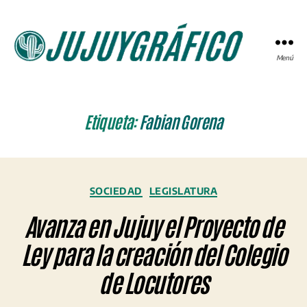
Menú
JUJUYGRÁFICO
Etiqueta:
Fabian Gorena
Categorías
SOCIEDAD
LEGISLATURA
Avanza en Jujuy el Proyecto de
Ley para la creación del Colegio
de Locutores