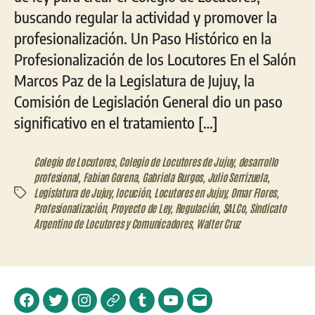
buscando regular la actividad y promover la
profesionalización. Un Paso Histórico en la
Profesionalización de los Locutores En el Salón
Marcos Paz de la Legislatura de Jujuy, la
Comisión de Legislación General dio un paso
significativo en el tratamiento […]
Colegio de Locutores
,
Colegio de Locutores de Jujuy
,
desarrollo
profesional
,
Fabian Gorena
,
Gabriela Burgos
,
Julio Serrizuela
,
Legislatura de Jujuy
,
locución
,
Locutores en Jujuy
,
Omar Flores
,
Etiquetas
Profesionalización
,
Proyecto de Ley
,
Regulación
,
SALCo
,
Sindicato
Argentino de Locutores y Comunicadores
,
Walter Cruz
Facebook
Twitter
Instagram
Telegram
Tumblr
YouTube
Correo