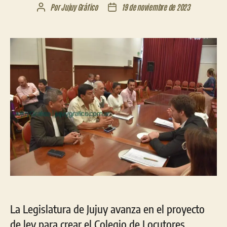
Por
Jujuy Gráfico
19 de noviembre de 2023
Autor
Fecha
de
de
la
la
entrada
entrada
La Legislatura de Jujuy avanza en el proyecto
de ley para crear el Colegio de Locutores,