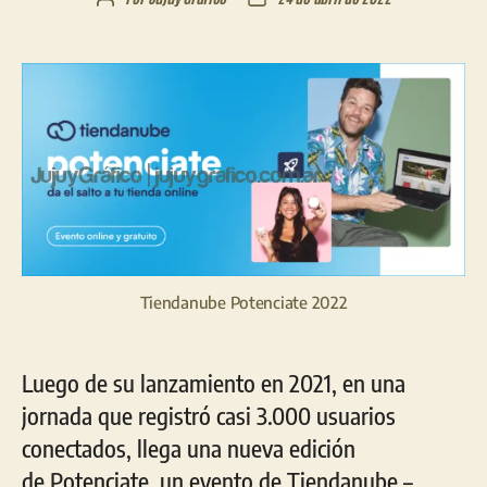
de
de
la
la
entrada
entrada
Tiendanube Potenciate 2022
Luego de su lanzamiento en 2021, en una
jornada que registró casi 3.000 usuarios
conectados, llega una nueva edición
de Potenciate, un evento de Tiendanube –