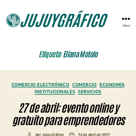
Menú
JUJUYGRÁFICO
Etiqueta:
Eliana Motolo
Categorías
COMERCIO ELECTRÓNICO
COMERCIO
ECONOMÍA
INSTITUCIONALES
SERVICIOS
27 de abril: evento online y
gratuito para emprendedores
Por
Jujuy Gráfico
24 de abril de 2022
Autor
Fecha