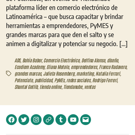
plataforma líder en comercio electrónico de
Latinoamérica – que busca capacitar y brindar
herramientas a emprendedores, PyMES y
grandes marcas para que den el salto y se
animen a digitalizar y potenciar su negocio. […]
ADS
,
Bahía Babor
,
Comercio Electrónico
,
Delfina Alonso
,
diseño
,
Ecodiem Academy
,
Eliana Motolo
,
emprendedores
,
Franco Radavero
,
grandes marcas
,
Julieta Rosemberg
,
marketing
,
Natalia Ferrari
,
Etiquetas
Potenciate
,
publicidad
,
PyMEs
,
redes sociales
,
Rodrigo Ferreri
,
Shantal Gotlib
,
tienda online
,
Tiendanube
,
ventas
Facebook
Twitter
Instagram
Telegram
Tumblr
YouTube
Correo
electrónico