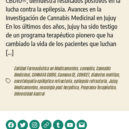
CBD10®, demuestra resultados positivos en la
lucha contra la epilepsia. Avances en la
Investigación de Cannabis Medicinal en Jujuy
En los últimos dos años, Jujuy ha sido testigo
de un programa terapéutico pionero que ha
cambiado la vida de los pacientes que luchan
[…]
Calidad Farmacéutica en Medicamentos
,
cannabis
,
Cannabis
Medicinal
,
CANNAVA CBD10
,
Cannava SE
,
CONICET
,
diabetes mellitus
,
encefalopatía epiléptica refractaria
,
epilepsia refractaria
,
Jujuy
,
Etiquetas
Medicamentos
,
neuralgia post herpética
,
Programa Terapéutico
,
Universidad Austral
Facebook
Twitter
Instagram
Telegram
Tumblr
YouTube
Correo