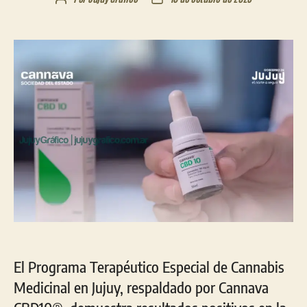
de
de
la
la
entrada
entrada
El Programa Terapéutico Especial de Cannabis
Medicinal en Jujuy, respaldado por Cannava