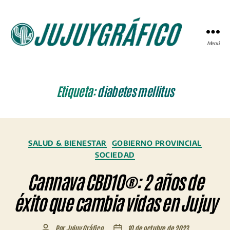
Menú
JUJUYGRÁFICO
Etiqueta:
diabetes mellitus
Categorías
SALUD & BIENESTAR
GOBIERNO PROVINCIAL
SOCIEDAD
Cannava CBD10®: 2 años de
éxito que cambia vidas en Jujuy
Por
Jujuy Gráfico
10 de octubre de 2023
Autor
Fecha