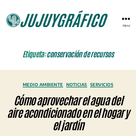
Menú
JUJUYGRÁFICO
Etiqueta:
conservación de recursos
Categorías
MEDIO AMBIENTE
NOTICIAS
SERVICIOS
Cómo aprovechar el agua del
aire acondicionado en el hogar y
el jardín