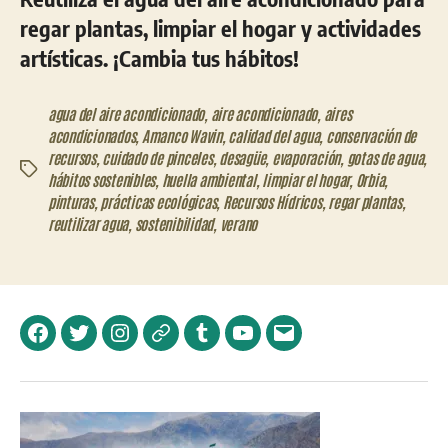
regar plantas, limpiar el hogar y actividades
artísticas. ¡Cambia tus hábitos!
agua del aire acondicionado
,
aire acondicionado
,
aires
acondicionados
,
Amanco Wavin
,
calidad del agua
,
conservación de
recursos
,
cuidado de pinceles
,
desagüe
,
evaporación
,
gotas de agua
,
Etiquetas
hábitos sostenibles
,
huella ambiental
,
limpiar el hogar
,
Orbia
,
pinturas
,
prácticas ecológicas
,
Recursos Hídricos
,
regar plantas
,
reutilizar agua
,
sostenibilidad
,
verano
Facebook
Twitter
Instagram
Telegram
Tumblr
YouTube
Correo
electrónico