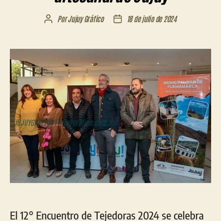
Por
Jujuy Gráfico
18 de julio de 2024
Autor
Fecha
de
de
la
la
entrada
entrada
El 12° Encuentro de Tejedoras 2024 se celebra