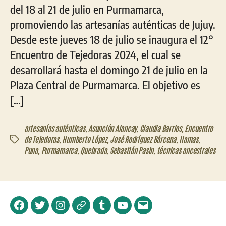
del 18 al 21 de julio en Purmamarca,
promoviendo las artesanías auténticas de Jujuy.
Desde este jueves 18 de julio se inaugura el 12°
Encuentro de Tejedoras 2024, el cual se
desarrollará hasta el domingo 21 de julio en la
Plaza Central de Purmamarca. El objetivo es
[…]
artesanías auténticas
,
Asunción Alancay
,
Claudia Barrios
,
Encuentro
de Tejedoras
,
Humberto López
,
José Rodríguez Bárcena
,
llamas
,
Etiquetas
Puna
,
Purmamarca
,
Quebrada
,
Sebastián Pasin
,
técnicas ancestrales
Facebook
Twitter
Instagram
Telegram
Tumblr
YouTube
Correo
electrónico