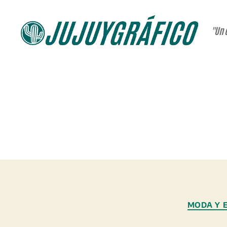
"Un 
JUJUYGRÁFICO
MODA Y E