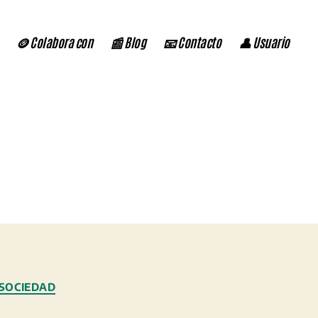
🪙 Colabora con
📰 Blog
📧 Contacto
👤 Usuario
SOCIEDAD