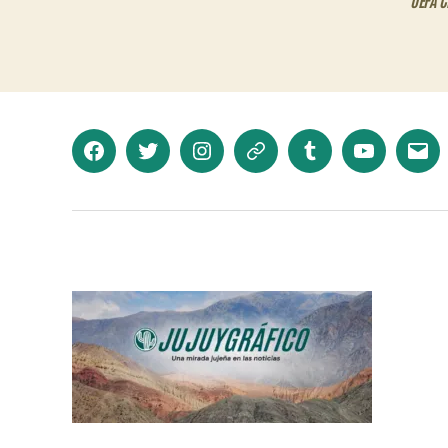
UEFA 
Facebook
Twitter
Instagram
Telegram
Tumblr
YouTube
Corr
elec