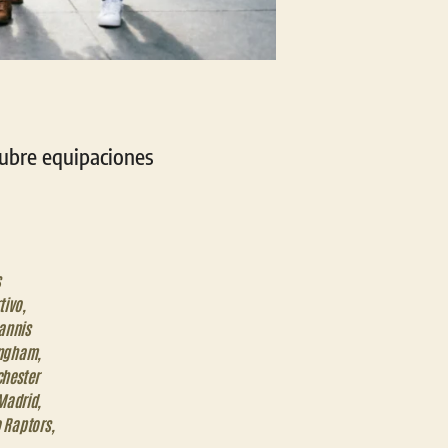
cubre equipaciones
s
tivo
,
annis
ingham
,
hester
Madrid
,
 Raptors
,