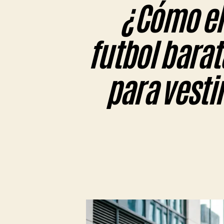
¿Cómo el
futbol barat
para vestir