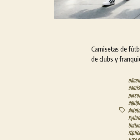
Camisetas de fútb
de clubs y franquic
allca
camis
perso
equip
Antet
Etiquetas
Kylia
Unite
réplic