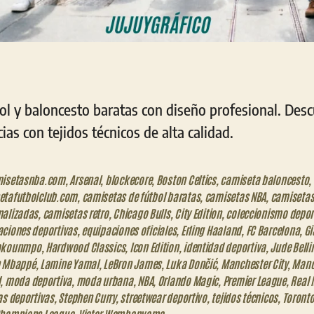
ol y baloncesto baratas con diseño profesional. Des
ias con tejidos técnicos de alta calidad.
misetasnba.com
,
Arsenal
,
blockecore
,
Boston Celtics
,
camiseta baloncesto
,
etafutbolclub.com
,
camisetas de fútbol baratas
,
camisetas NBA
,
camiseta
nalizadas
,
camisetas retro
,
Chicago Bulls
,
City Edition
,
coleccionismo depor
aciones deportivas
,
equipaciones oficiales
,
Erling Haaland
,
FC Barcelona
,
Gi
okounmpo
,
Hardwood Classics
,
Icon Edition
,
identidad deportiva
,
Jude Bell
n Mbappé
,
Lamine Yamal
,
LeBron James
,
Luka Dončić
,
Manchester City
,
Manc
d
,
moda deportiva
,
moda urbana
,
NBA
,
Orlando Magic
,
Premier League
,
Real 
as deportivas
,
Stephen Curry
,
streetwear deportivo
,
tejidos técnicos
,
Toronto