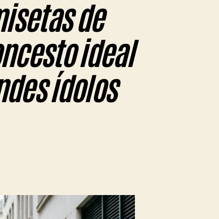
isetas de
oncesto ideal
andes ídolos