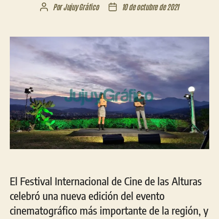
Por
Jujuy Gráfico
10 de octubre de 2021
Autor
Fecha
de
de
la
la
entrada
entrada
El Festival Internacional de Cine de las Alturas
celebró una nueva edición del evento
cinematográfico más importante de la región, y