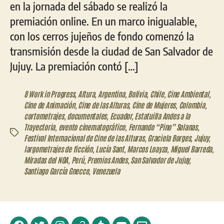
en la jornada del sábado se realizó la
premiación online. En un marco inigualable,
con los cerros jujeños de fondo comenzó la
transmisión desde la ciudad de San Salvador de
Jujuy. La premiación contó […]
8 Work in Progress
,
Altura
,
Argentina
,
Bolivia
,
Chile
,
Cine Ambiental
,
Cine de Animación
,
Cine de las Alturas
,
Cine de Mujeres
,
Colombia
,
cortometrajes
,
documentales
,
Ecuador
,
Estatuilla Andes a la
Trayectoria
,
evento cinematográfico
,
Fernando “Pino” Solanas
,
Etiquetas
Festival Internacional de Cine de las Alturas
,
Graciela Borges
,
Jujuy
,
largometrajes de ficción
,
Lucía Sant
,
Marcos Loayza
,
Miguel Barreda
,
Miradas del NOA
,
Perú
,
Premios Andes
,
San Salvador de Jujuy
,
Santiago García Gnecco
,
Venezuela