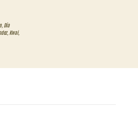
o
,
Día
ndez
,
Kwai
,