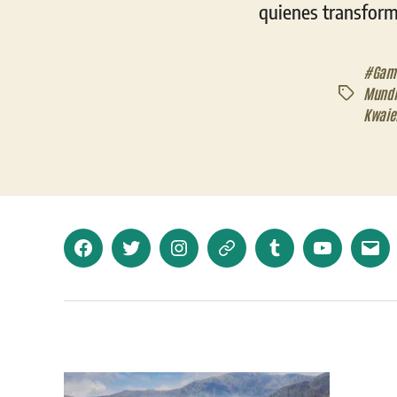
quienes transform
#Gam
Mundia
Etiquetas
Kwaie
Facebook
Twitter
Instagram
Telegram
Tumblr
YouTube
Corr
elec