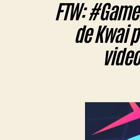
FTW: #Gamer
de Kwai p
video