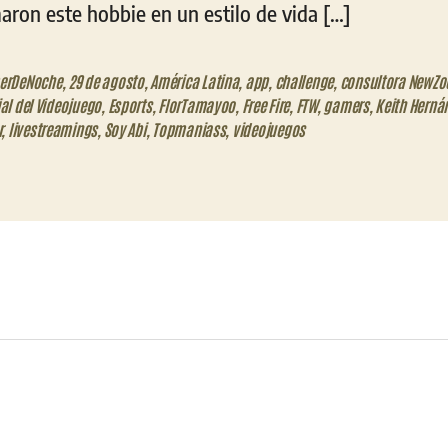
aron este hobbie en un estilo de vida […]
erDeNoche
,
29 de agosto
,
América Latina
,
app
,
challenge
,
consultora NewZo
l del Videojuego
,
Esports
,
FlorTamayoo
,
Free Fire
,
FTW
,
gamers
,
Keith Herná
r
,
livestreamings
,
Soy Abi
,
Topmaniass
,
videojuegos
eo
trónico