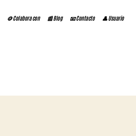
🪙 Colabora con
📰 Blog
📧 Contacto
👤 Usuario