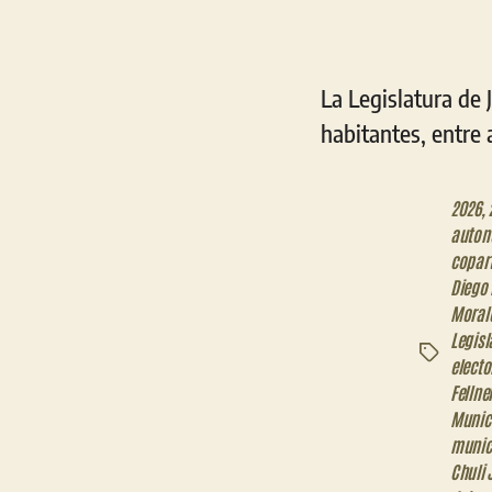
La Legislatura de 
habitantes, entre 
2026
,
auton
copart
Diego
Moral
Legisl
Etiquetas
electo
Fellne
Munic
munic
Chuli 