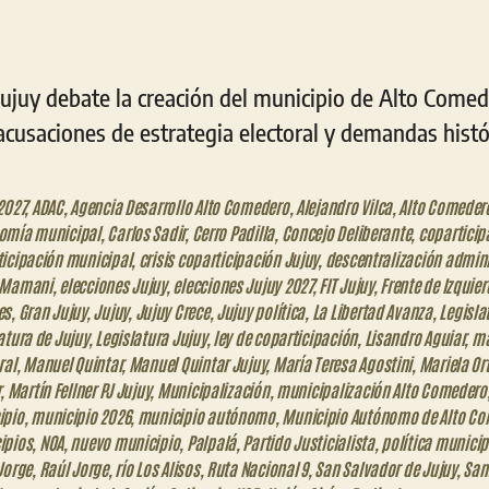
Jujuy debate la creación del municipio de Alto Come
acusaciones de estrategia electoral y demandas histó
2027
,
ADAC
,
Agencia Desarrollo Alto Comedero
,
Alejandro Vilca
,
Alto Comeder
omía municipal
,
Carlos Sadir
,
Cerro Padilla
,
Concejo Deliberante
,
coparticip
icipación municipal
,
crisis coparticipación Jujuy
,
descentralización admini
 Mamani
,
elecciones Jujuy
,
elecciones Jujuy 2027
,
FIT Jujuy
,
Frente de Izquie
es
,
Gran Jujuy
,
Jujuy
,
Jujuy Crece
,
Jujuy política
,
La Libertad Avanza
,
Legisla
atura de Jujuy
,
Legislatura Jujuy
,
ley de coparticipación
,
Lisandro Aguiar
,
ma
ral
,
Manuel Quintar
,
Manuel Quintar Jujuy
,
María Teresa Agostini
,
Mariela Ort
r
,
Martín Fellner PJ Jujuy
,
Municipalización
,
municipalización Alto Comedero
ipio
,
municipio 2026
,
municipio autónomo
,
Municipio Autónomo de Alto C
ipios
,
NOA
,
nuevo municipio
,
Palpalá
,
Partido Justicialista
,
política municip
Jorge
,
Raúl Jorge
,
río Los Alisos
,
Ruta Nacional 9
,
San Salvador de Jujuy
,
San