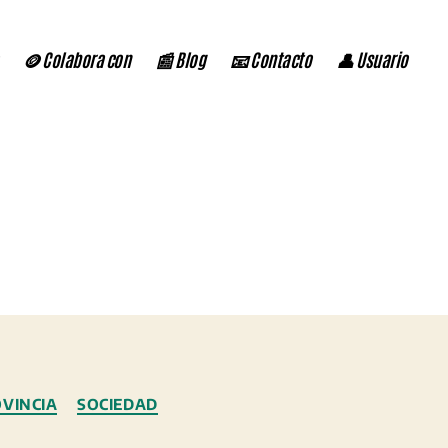
🪙 Colabora con
📰 Blog
📧 Contacto
👤 Usuario
VINCIA
SOCIEDAD