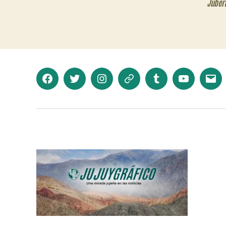
Juber
Facebook
Twitter
Instagram
Telegram
Tumblr
YouTube
Corr
elec