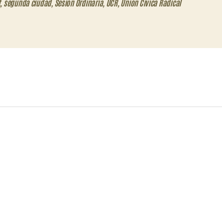
t
,
segunda ciudad
,
Sesión Ordinaria
,
UCR
,
Unión Civíca Radical
eo
trónico