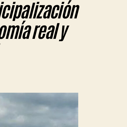
icipalización
omía real y