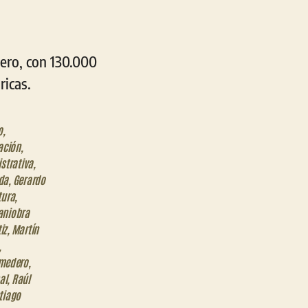
dero, con 130.000
ricas.
o
,
ación
,
strativa
,
rda
,
Gerardo
tura
,
niobra
iz
,
Martín
,
omedero
,
al
,
Raúl
tiago