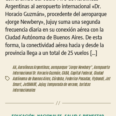
Argentinas al aeropuerto internacional «Dr.
Horacio Guzmán», procedente del aeroparque
«Jorge Newbery», Jujuy suma una segunda
frecuencia diaria en su conexión aérea con la
Ciudad Autónoma de Buenos Aires. De esta
forma, la conectividad aérea hacia y desde la
provincia llega a un total de 25 vuelos […]
AA
,
Aerolíneas Argentinas
,
aeroparque "Jorge Newbery"
,
Aeropuerto
Internacional Dr. Horacio Guzmán
,
CABA
,
Capital Federal
,
Ciudad
Autónoma de Buenos Aires
,
Córdoba
,
Federico Posadas
,
Flybondi
,
Jet
Etiquetas
Smart
,
JetSMART
,
Jujuy
,
temporada de verano
,
turistas
internacionales
Categorías
EDUCACIÓN
NACIONALES
SALUD & BIENESTAR