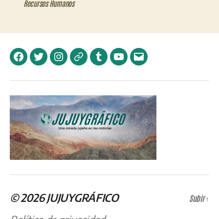
Recursos Humanos
Facebook
Twitter
Instagram
Telegram
Tumblr
YouTube
Correo
electrónico
© 2026
JUJUYGRÁFICO
Subir
↑