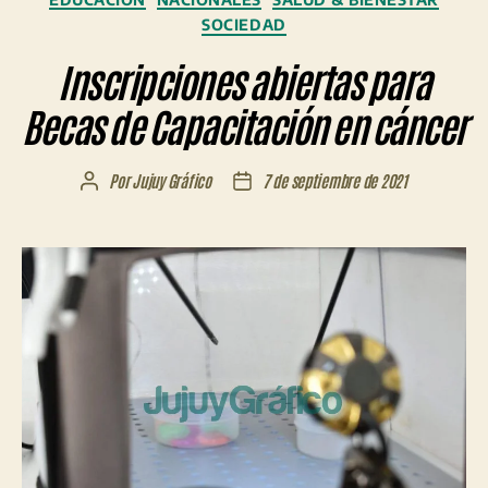
SOCIEDAD
Inscripciones abiertas para
Becas de Capacitación en cáncer
Por
Jujuy Gráfico
7 de septiembre de 2021
Autor
Fecha
de
de
la
la
entrada
entrada