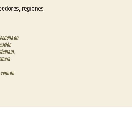
eedores, regiones
cadena de
icación
 Vietnam
,
ietnam
,
viaje de