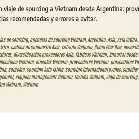
 viaje de sourcing a Vietnam desde Argentina: prov
cias recomendadas y errores a evitar.
ias de sourcing
,
agencias de sourcing Vietnam
,
Argentina
,
Asia
,
Asia latina
,
istro
,
cadena de suministro Asia
,
calzado Vietnam
,
China Plus One
,
diversif
edores
,
diversificación proveedores Asia
,
fábricas Vietnam
,
importar desde
mecánica Vietnam
,
muebles Vietnam
,
proveedores Vietnam
,
proveedores V
tina
,
sourcing
,
sourcing Asia latina
,
sourcing internacional pymes
,
supplier
gement
,
supplier management Vietnam
,
textiles Vietnam
,
viaje de sourcing
ing Vietnam
,
Vietnam
eo