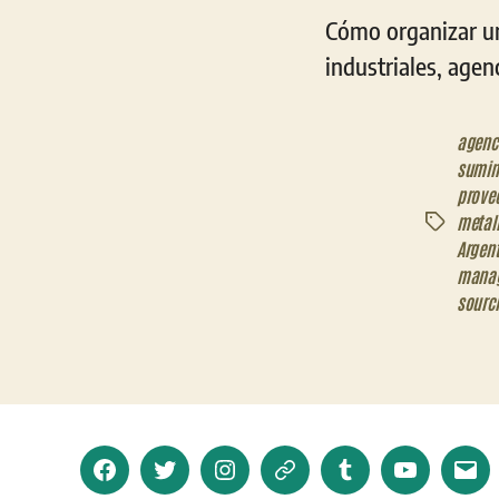
Cómo organizar un
industriales, agen
agenc
sumin
prove
metal
Etiquetas
Argen
mana
sourc
Facebook
Twitter
Instagram
Telegram
Tumblr
YouTube
Corr