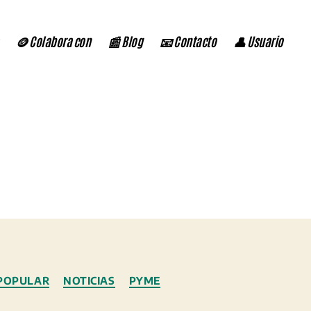
🪙 Colabora con
📰 Blog
📧 Contacto
👤 Usuario
POPULAR
NOTICIAS
PYME