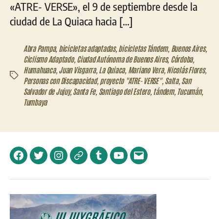
«ATRE- VERSE», el 9 de septiembre desde la
ciudad de La Quiaca hacia […]
Abra Pampa
,
bicicletas adaptadas
,
bicicletas Tándem
,
Buenos Aires
,
Ciclismo Adaptado
,
Ciudad Autónoma de Buenos Aires
,
Córdoba
,
Humahuaca
,
Juan Visgarra
,
La Quiaca
,
Mariano Vera
,
Nicolás Flores
,
Etiquetas
Personas con Discapacidad
,
proyecto "ATRE- VERSE"
,
Salta
,
San
Salvador de Jujuy
,
Santa Fe
,
Santiago del Estero
,
tándem
,
Tucumán
,
Tumbaya
Facebook
Twitter
Instagram
Telegram
Tumblr
YouTube
Correo
electrónico