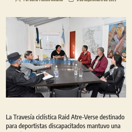
de
de
la
la
entrada
entrada
La Travesía ciclística Raid Atre-Verse destinado
para deportistas discapacitados mantuvo una