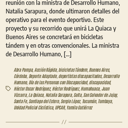
reunión con la ministra de Desarrollo Humano,
Natalia Sarapura, donde ultimaron detalles del
operativo para el evento deportivo. Este
proyecto y su recorrido que unirá La Quiaca y
Buenos Aires se concretará en bicicletas
tándem y en otras convencionales. La ministra
de Desarrollo Humano, […]
Abra Pampa
,
Acción Rápida
,
bicicletas Tándem
,
Buenos Aires
,
Córdoba
,
Deporte Adaptado
,
deportistas discapacitados
,
Desarrollo
Humano
,
Día de las Personas con Discapacidad
,
discapacidad
,
Héctor Oscar Rodríguez
,
Héctor Rodríguez
,
Humahuaca
,
Juan
Etiquetas
Vizcarra
,
La Quiaca
,
Natalia Sarapura
,
Salta
,
San Salvador de Jujuy
,
Santa Fe
,
Santiago del Estero
,
Sergio López
,
Tucumán
,
Tumbaya
,
Unidad Policial Ciclística
,
UPCAR
,
Yamila Gutiérrez