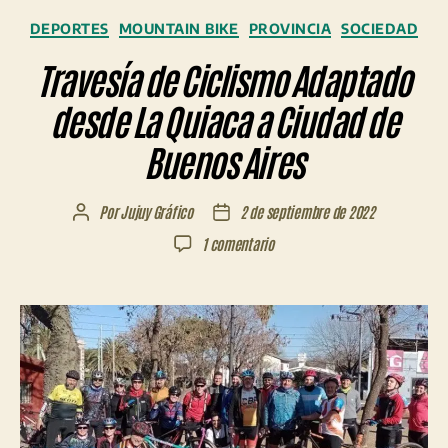
Categorías
DEPORTES
MOUNTAIN BIKE
PROVINCIA
SOCIEDAD
Travesía de Ciclismo Adaptado
desde La Quiaca a Ciudad de
Buenos Aires
Por
Jujuy Gráfico
2 de septiembre de 2022
Autor
Fecha
de
de
en
1 comentario
la
la
Travesía
entrada
entrada
de
Ciclismo
Adaptado
desde
La
Quiaca
a
Ciudad