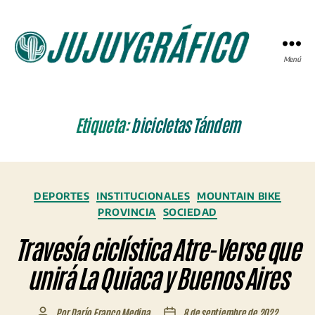
Menú
JUJUYGRÁFICO
Etiqueta:
bicicletas Tándem
Categorías
DEPORTES
INSTITUCIONALES
MOUNTAIN BIKE
PROVINCIA
SOCIEDAD
Travesía ciclística Atre-Verse que
unirá La Quiaca y Buenos Aires
Por
Darío Franco Medina
8 de septiembre de 2022
Autor
Fecha