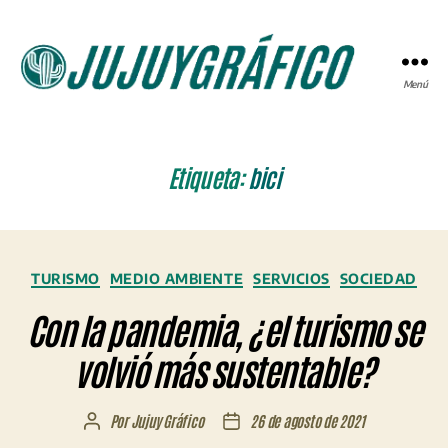
Menú
JUJUYGRÁFICO
Etiqueta:
bici
Categorías
TURISMO
MEDIO AMBIENTE
SERVICIOS
SOCIEDAD
Con la pandemia, ¿el turismo se
volvió más sustentable?
Por
Jujuy Gráfico
26 de agosto de 2021
Autor
Fecha
de
de