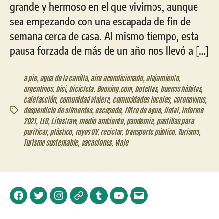
grande y hermoso en el que vivimos, aunque
sea empezando con una escapada de fin de
semana cerca de casa. Al mismo tiempo, esta
pausa forzada de más de un año nos llevó a […]
a pie
,
agua de la canilla
,
aire acondicionado
,
alojamiento
,
argentinos
,
bici
,
bicicleta
,
Booking.com
,
botellas
,
buenos hábitos
,
calefacción
,
comunidad viajera
,
comunidades locales
,
coronavirus
,
desperdicio de alimentos
,
escapada
,
filtro de agua
,
Hotel
,
Informe
Etiquetas
2021
,
LED
,
Lifestraw
,
medio ambiente
,
pandemia
,
pastillas para
purificar
,
plástico
,
rayos UV
,
reciclar
,
transporte público
,
Turismo
,
Turismo sustentable
,
vacaciones
,
viaje
Facebook
Twitter
Instagram
Telegram
Tumblr
YouTube
Correo
electrónico