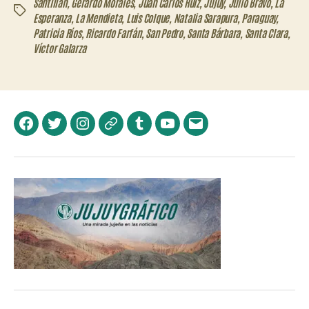
Santillán
,
Gerardo Morales
,
Juan Carlos Ruiz
,
Jujuy
,
Julio Bravo
,
La
Etiquetas
Esperanza
,
La Mendieta
,
Luis Colque
,
Natalia Sarapura
,
Paraguay
,
Patricia Ríos
,
Ricardo Farfán
,
San Pedro
,
Santa Bárbara
,
Santa Clara
,
Víctor Galarza
Facebook
Twitter
Instagram
Telegram
Tumblr
YouTube
Correo
electrónico