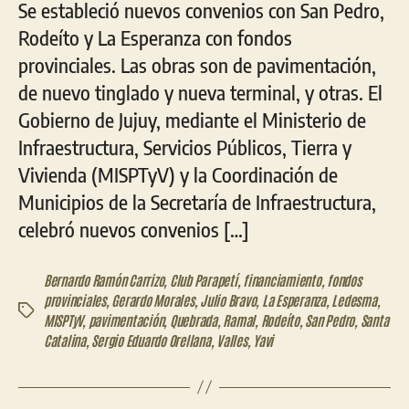
Se estableció nuevos convenios con San Pedro,
Rodeíto y La Esperanza con fondos
provinciales. Las obras son de pavimentación,
de nuevo tinglado y nueva terminal, y otras. El
Gobierno de Jujuy, mediante el Ministerio de
Infraestructura, Servicios Públicos, Tierra y
Vivienda (MISPTyV) y la Coordinación de
Municipios de la Secretaría de Infraestructura,
celebró nuevos convenios […]
Bernardo Ramón Carrizo
,
Club Parapetí
,
financiamiento
,
fondos
provinciales
,
Gerardo Morales
,
Julio Bravo
,
La Esperanza
,
Ledesma
,
Etiquetas
MISPTyV
,
pavimentación
,
Quebrada
,
Ramal
,
Rodeíto
,
San Pedro
,
Santa
Catalina
,
Sergio Eduardo Orellana
,
Valles
,
Yavi