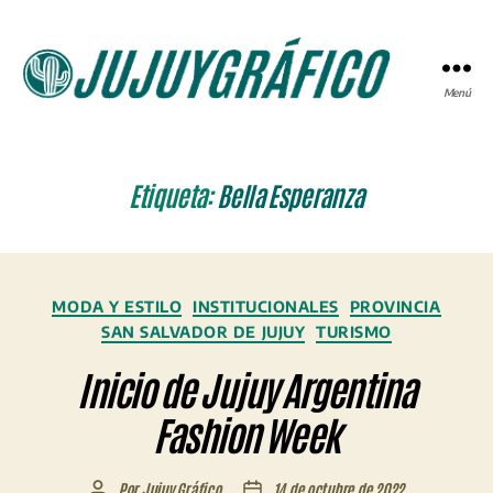
Menú
JUJUYGRÁFICO
Etiqueta:
Bella Esperanza
Categorías
MODA Y ESTILO
INSTITUCIONALES
PROVINCIA
SAN SALVADOR DE JUJUY
TURISMO
Inicio de Jujuy Argentina
Fashion Week
Por
Jujuy Gráfico
14 de octubre de 2022
Autor
Fecha