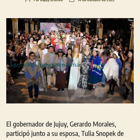
de
de
la
la
entrada
entrada
El gobernador de Jujuy, Gerardo Morales,
participó junto a su esposa, Tulia Snopek de