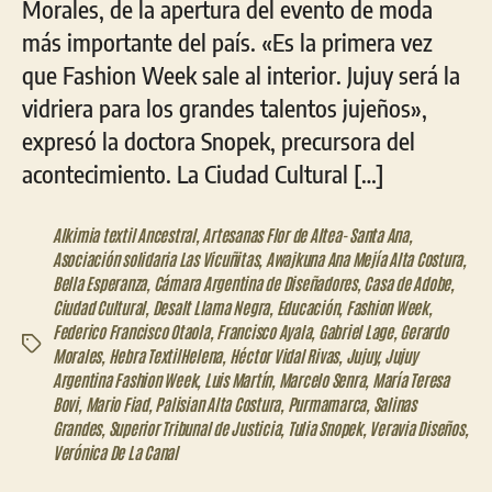
Morales, de la apertura del evento de moda
más importante del país. «Es la primera vez
que Fashion Week sale al interior. Jujuy será la
vidriera para los grandes talentos jujeños»,
expresó la doctora Snopek, precursora del
acontecimiento. La Ciudad Cultural […]
Alkimia textil Ancestral
,
Artesanas Flor de Altea- Santa Ana
,
Asociación solidaria Las Vicuñitas
,
Awajkuna Ana Mejía Alta Costura
,
Bella Esperanza
,
Cámara Argentina de Diseñadores
,
Casa de Adobe
,
Ciudad Cultural
,
Desalt Llama Negra
,
Educación
,
Fashion Week
,
Federico Francisco Otaola
,
Francisco Ayala
,
Gabriel Lage
,
Gerardo
Etiquetas
Morales
,
Hebra TextilHelena
,
Héctor Vidal Rivas
,
Jujuy
,
Jujuy
Argentina Fashion Week
,
Luis Martín
,
Marcelo Senra
,
María Teresa
Bovi
,
Mario Fiad
,
Palisian Alta Costura
,
Purmamarca
,
Salinas
Grandes
,
Superior Tribunal de Justicia
,
Tulia Snopek
,
Veravia Diseños
,
Verónica De La Canal