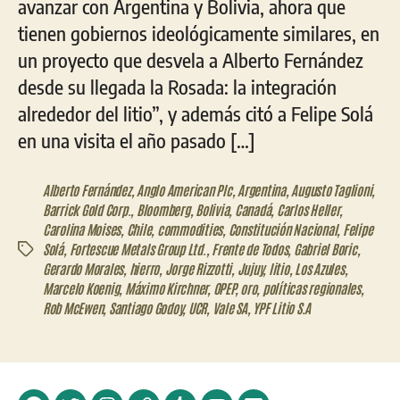
avanzar con Argentina y Bolivia, ahora que
tienen gobiernos ideológicamente similares, en
un proyecto que desvela a Alberto Fernández
desde su llegada la Rosada: la integración
alrededor del litio”, y además citó a Felipe Solá
en una visita el año pasado […]
Alberto Fernández
,
Anglo American Plc
,
Argentina
,
Augusto Taglioni
,
Barrick Gold Corp.
,
Bloomberg
,
Bolivia
,
Canadá
,
Carlos Heller
,
Carolina Moises
,
Chile
,
commodities
,
Constitución Nacional
,
Felipe
Solá
,
Fortescue Metals Group Ltd.
,
Frente de Todos
,
Gabriel Boric
,
Etiquetas
Gerardo Morales
,
hierro
,
Jorge Rizzotti
,
Jujuy
,
litio
,
Los Azules
,
Marcelo Koenig
,
Máximo Kirchner
,
OPEP
,
oro
,
políticas regionales
,
Rob McEwen
,
Santiago Godoy
,
UCR
,
Vale SA
,
YPF Litio S.A