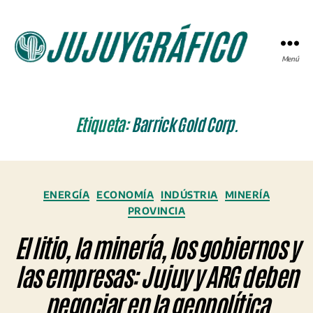
Menú
JUJUYGRÁFICO
Etiqueta:
Barrick Gold Corp.
Categorías
ENERGÍA
ECONOMÍA
INDÚSTRIA
MINERÍA
PROVINCIA
El litio, la minería, los gobiernos y
las empresas: Jujuy y ARG deben
negociar en la geopolítica