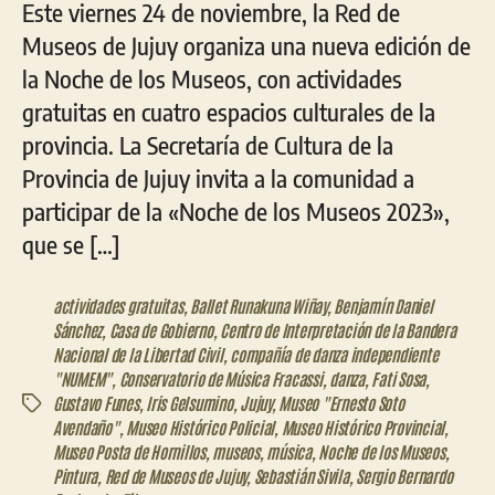
Este viernes 24 de noviembre, la Red de
Museos de Jujuy organiza una nueva edición de
la Noche de los Museos, con actividades
gratuitas en cuatro espacios culturales de la
provincia. La Secretaría de Cultura de la
Provincia de Jujuy invita a la comunidad a
participar de la «Noche de los Museos 2023»,
que se […]
actividades gratuitas
,
Ballet Runakuna Wiñay
,
Benjamín Daniel
Sánchez
,
Casa de Gobierno
,
Centro de Interpretación de la Bandera
Nacional de la Libertad Civil
,
compañía de danza independiente
"NUMEM"
,
Conservatorio de Música Fracassi
,
danza
,
Fati Sosa
,
Gustavo Funes
,
Iris Gelsumino
,
Jujuy
,
Museo "Ernesto Soto
Etiquetas
Avendaño"
,
Museo Histórico Policial
,
Museo Histórico Provincial
,
Museo Posta de Hornillos
,
museos
,
música
,
Noche de los Museos
,
Pintura
,
Red de Museos de Jujuy
,
Sebastián Sivila
,
Sergio Bernardo