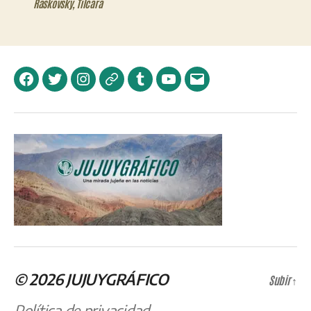
Raskovsky
,
Tilcara
Facebook
Twitter
Instagram
Telegram
Tumblr
YouTube
Correo
electrónico
© 2026
JUJUYGRÁFICO
Subir
↑
Política de privacidad