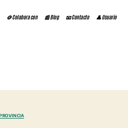
🪙 Colabora con
📰 Blog
📧 Contacto
👤 Usuario
PROVINCIA