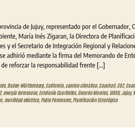
provincia de Jujuy, representado por el Gobernador,
iente, María Inés Zigaran, la Directora de Planificaci
les y el Secretario de Integración Regional y Relacion
se adhirió mediante la firma del Memorando de En
de reforzar la responsabilidad frente […]
nte
,
Baden-Württemberg
,
California
,
cambio climático
,
Cauchari
,
CO2
,
Coal
2
,
energía termosolar
,
Estefanía Cuartielles
,
Gerardo Morales
,
GIRSU
,
Jujuy
,
M
án
,
movilidad eléctrica
,
Pablo Palomares
,
Planificación Estratégica