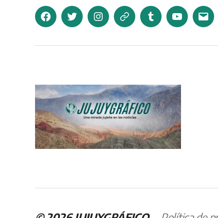
Facebook
Twitter
Instagram
Telegram
Tumblr
YouTube
Corr
elec
© 2026
JUJUYGRÁFICO
Política de p