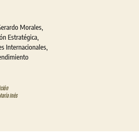
 Gerardo Morales,
ón Estratégica,
es Internacionales,
tendimiento
ición
aría Inés